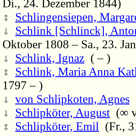
Di., 24. Dezember 1844)
↕
Schlingensiepen, Margar
↓
Schlink [Schlinck], Anto
Oktober 1808 – Sa., 23. Ja
↓
Schlink, Ignaz
( – )
↕
Schlink, Maria Anna Kath
1797 – )
↓
von Schlipkoten, Agnes
(
↓
Schlipköter, August
(∞ v
↕
Schlipköter, Emil
(Fr., 3