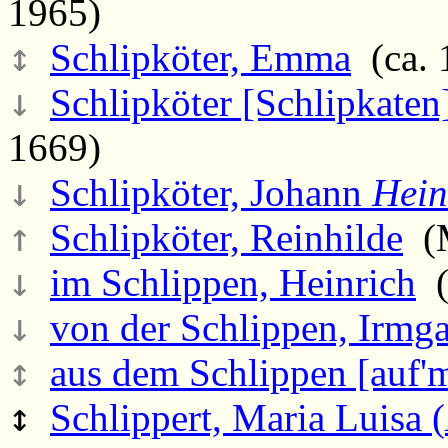
1965)
↕
Schlipköter, Emma
(ca. 
↓
Schlipköter [Schlipkaten
1669)
↓
Schlipköter, Johann
Hein
↑
Schlipköter, Reinhilde
(M
↓
im Schlippen, Heinrich
(
↓
von der Schlippen, Irmga
↕
aus dem Schlippen [auf'm
↕
Schlippert, Maria Luisa (