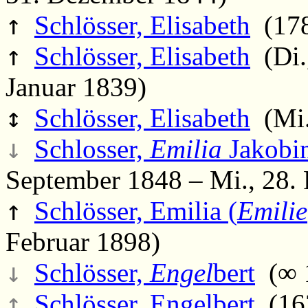
↑
Schlösser, Elisabeth
(178
↑
Schlösser, Elisabeth
(Di.,
Januar 1839)
↕
Schlösser, Elisabeth
(Mi.,
↓
Schlosser,
Emilia
Jakobin
September 1848 – Mi., 28. 
↑
Schlösser, Emilia (
Emilie
Februar 1898)
↓
Schlösser,
Engel
bert
(∞ 1
↕
Schlösser, Engelbert
(162