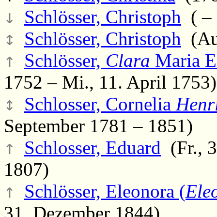
↓
Schlösser, Christoph
( – 
↕
Schlösser, Christoph
(Aug
↑
Schlösser,
Clara
Maria E
1752 – Mi., 11. April 1753)
↕
Schlosser, Cornelia
Henri
September 1781 – 1851)
↑
Schlosser, Eduard
(Fr., 3
1807)
↑
Schlösser, Eleonora (
Ele
31. Dezember 1844)