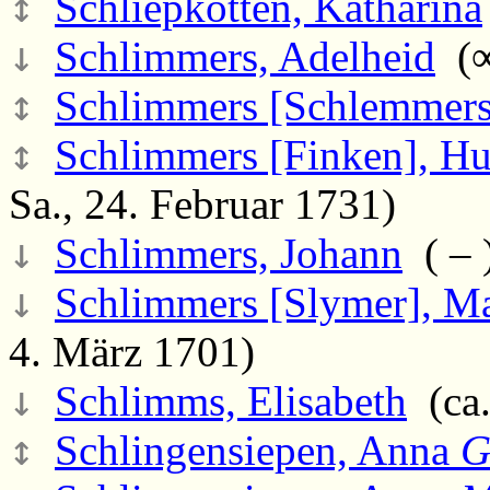
↕
Schliepkotten, Katharina
↓
Schlimmers, Adelheid
(∞
↕
Schlimmers [Schlemmer
↕
Schlimmers [Finken], Hu
Sa., 24. Februar 1731)
↓
Schlimmers, Johann
( – 
↓
Schlimmers [Slymer], Ma
4. März 1701)
↓
Schlimms, Elisabeth
(ca.
↕
Schlingensiepen, Anna
G