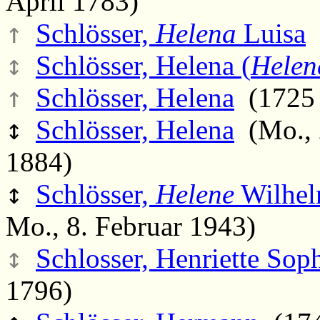
April 1783)
↑
Schlösser,
Helena
Luisa
(
↕
Schlösser, Helena (
Helen
↑
Schlösser, Helena
(1725 
↕
Schlösser, Helena
(Mo., 2
1884)
↕
Schlösser,
Helene
Wilhel
Mo., 8. Februar 1943)
↕
Schlosser, Henriette Sop
1796)