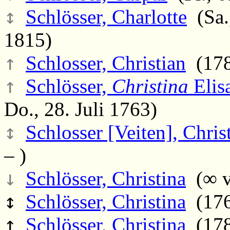
↕
Schlösser, Charlotte
(Sa.,
1815)
↑
Schlosser, Christian
(178
↑
Schlösser,
Christina
Elis
Do., 28. Juli 1763)
↕
Schlosser [Veiten], Christ
– )
↓
Schlösser, Christina
(∞ v
↕
Schlösser, Christina
(176
↑
Schlösser, Christina
(178