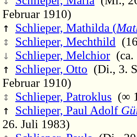
↕
Schlieper, Maria
(Mi., 26
Februar 1910)
↑
Schlieper, Mathilda (
Mat
↕
Schlieper, Mechthild
(16
↓
Schlieper, Melchior
(ca.
↑
Schlieper, Otto
(Di., 3. 
Februar 1910)
↕
Schlieper, Patroklus
(∞ 1
↑
Schlieper, Paul Adolf
Gü
26. Juli 1983)