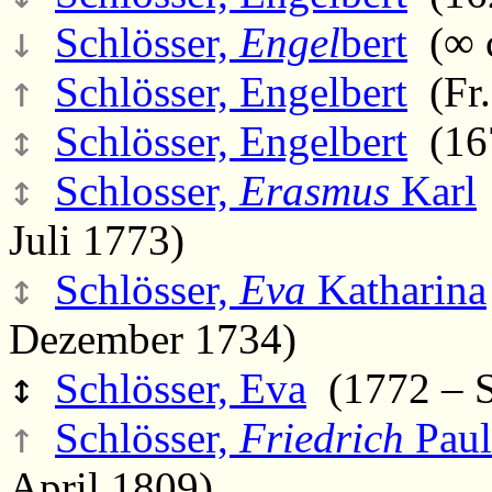
↓
Schlösser,
Engel
bert
(∞ c
↑
Schlösser, Engelbert
(Fr.
↕
Schlösser, Engelbert
(167
↕
Schlosser,
Erasmus
Karl
Juli 1773)
↕
Schlösser,
Eva
Katharina
Dezember 1734)
↕
Schlösser, Eva
(1772 – Sa
↑
Schlösser,
Friedrich
Paul
April 1809)