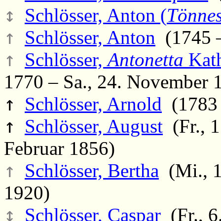
↕
Schlösser, Anton (
Tönne
↑
Schlösser, Anton
(1745 –
↑
Schlösser,
Antonetta
Kath
1770 – Sa., 24. November 
↑
Schlösser, Arnold
(1783 
↑
Schlösser, August
(Fr., 1
Februar 1856)
↑
Schlösser, Bertha
(Mi., 1
1920)
↕
Schlösser, Caspar
(Fr., 6