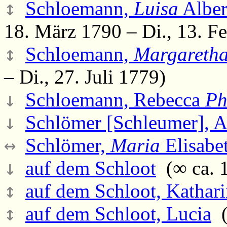
↕
Schloemann,
Luisa
Alber
18. März 1790 – Di., 13. F
↕
Schloemann,
Margareth
– Di., 27. Juli 1779)
↓
Schloemann, Rebecca
Ph
↓
Schlömer [Schleumer], 
↔
Schlömer,
Maria
Elisabe
↓
auf dem Schloot
(∞ ca. 1
↕
auf dem Schloot, Kathar
↕
auf dem Schloot, Lucia
(