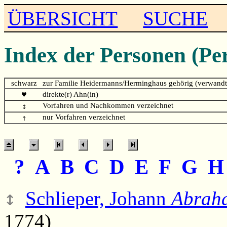
ÜBERSICHT
SUCHE
Index der Personen (Pe
schwarz
zur Familie Heidermanns/Herminghaus gehörig (verwandt
♥
direkte(r) Ahn(in)
↕
Vorfahren und Nachkommen verzeichnet
↑
nur Vorfahren verzeichnet
?
A
B
C
D
E
F
G
↕
Schlieper, Johann
Abrah
1774)