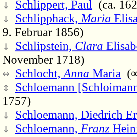
↓
Schlippert, Paul
(ca. 162
↓
Schlipphack,
Maria
Elis
9. Februar 1856)
↓
Schlipstein,
Clara
Elisab
November 1718)
↔
Schlocht,
Anna
Maria
(∞
↕
Schloemann [Schloiman
1757)
↓
Schloemann, Diedrich Er
↓
Schloemann,
Franz
Hein