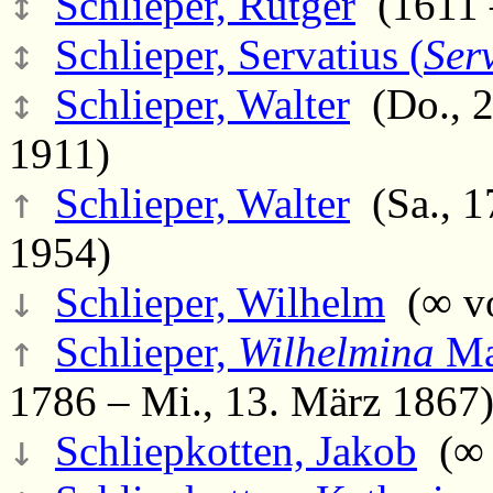
↕
Schlieper, Rütger
(1611 
↕
Schlieper, Servatius (
Ser
↕
Schlieper, Walter
(Do., 2
1911)
↑
Schlieper, Walter
(Sa., 1
1954)
↓
Schlieper, Wilhelm
(∞ vo
↑
Schlieper,
Wilhelmina
Ma
1786 – Mi., 13. März 1867
↓
Schliepkotten, Jakob
(∞ 