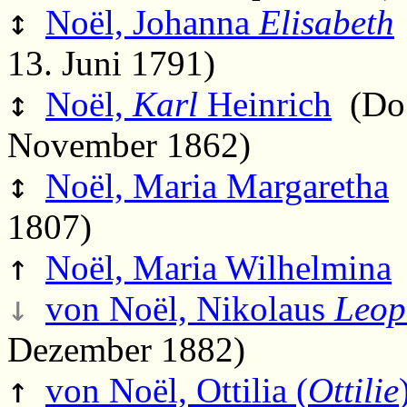
↕
Noël, Johanna
Elisabeth
13. Juni 1791)
↕
Noël,
Karl
Heinrich
(Do.,
November 1862)
↕
Noël, Maria Margaretha
(
1807)
↑
Noël, Maria Wilhelmina
↓
von Noël, Nikolaus
Leop
Dezember 1882)
↑
von Noël, Ottilia (
Ottilie