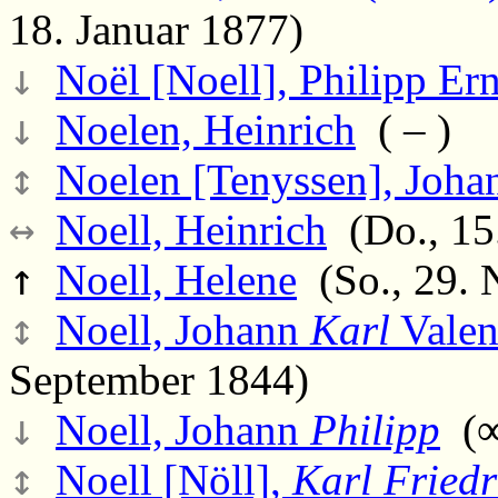
18. Januar 1877)
↓
Noël [Noell], Philipp Ern
↓
Noelen, Heinrich
( – )
↕
Noelen [Tenyssen], Joha
↔
Noell, Heinrich
(Do., 15.
↑
Noell, Helene
(So., 29. 
↕
Noell, Johann
Karl
Valen
September 1844)
↓
Noell, Johann
Philipp
(∞
↕
Noell [Nöll],
Karl Friedr