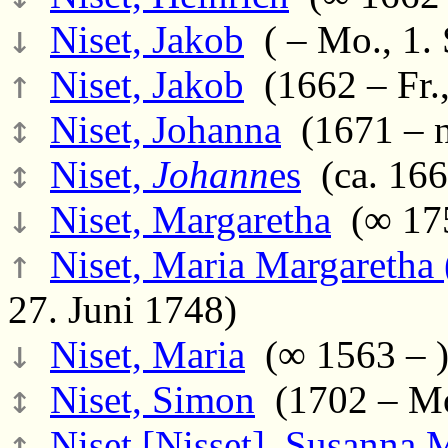
↓
Niset, Jakob
( – Mo., 1.
↑
Niset, Jakob
(1662 – Fr.,
↕
Niset, Johanna
(1671 – n
↕
Niset,
Johann
es
(ca. 166
↓
Niset, Margaretha
(∞ 175
↑
Niset, Maria Margaretha 
27. Juni 1748)
↓
Niset, Maria
(∞ 1563 – 
↕
Niset, Simon
(1702 – Mo.
↕
Niset [Nisset], Susanna M