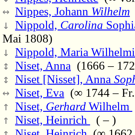
↔
Nippes, Johann
Wilhelm
(
↓
Nippold,
Carolina
Sophia
Mai 1808)
↓
Nippold, Maria Wilhelmi
↕
Niset, Anna
(1666 – 172
↕
Niset [Nisset], Anna
Sop
↔
Niset, Eva
(∞ 1744 – Fr.,
↑
Niset,
Gerhard
Wilhelm
↑
Niset, Heinrich
( – )
↕
Niset, Heinrich
(∞ 1662 –