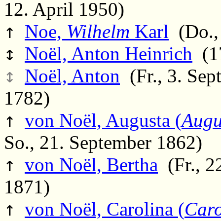
12. April 1950)
↑
Noe,
Wilhelm
Karl
(Do., 
↕
Noël, Anton Heinrich
(17
↕
Noël, Anton
(Fr., 3. Sep
1782)
↑
von Noël, Augusta (
Augu
So., 21. September 1862)
↑
von Noël, Bertha
(Fr., 2
1871)
↑
von Noël, Carolina (
Caro