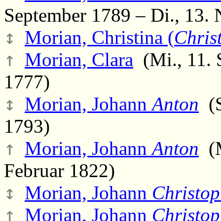
September 1789 – Di., 13.
↕
Morian, Christina (
Chris
↑
Morian, Clara
(Mi., 11. 
1777)
↕
Morian, Johann
Anton
(S
1793)
↑
Morian, Johann
Anton
(M
Februar 1822)
↕
Morian, Johann
Christo
↑
Morian, Johann
Christo