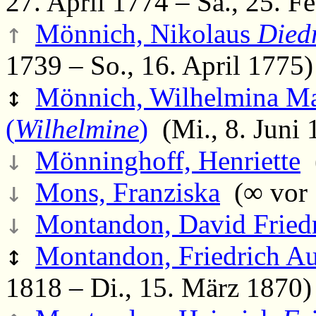
27. April 1774 – Sa., 25. F
↑
Mönnich, Nikolaus
Died
1739 – So., 16. April 1775)
↕
Mönnich, Wilhelmina Mar
(
Wilhelmine
)
(Mi., 8. Juni 
↓
Mönninghoff, Henriette
(
↓
Mons, Franziska
(∞ vor 
↓
Montandon, David Fried
↕
Montandon, Friedrich Au
1818 – Di., 15. März 1870)