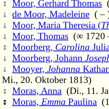
↕
Moor, Gerhard Thomas
(
↓
de Moor, Madeleine
( – 
↓
Moor, Maria Theresia (
T
↓
Moor, Thomas
(∞ 1720 –
↕
Moorberg,
Carolina
Juli
↓
Moorberg, Johann
Josep
↓
Mooyer,
Johanna
Kathari
Mi., 20. Oktober 1813)
↕
Moras, Anna
(Di., 11. Ja
↕
Moras,
Emma
Paulina
(1