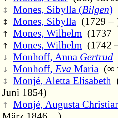
↕
Mones, Sibylla (
Bilgen
)
(
↕
Mones, Sibylla
(1729 – 
↑
Mones, Wilhelm
(1737 –
↑
Mones, Wilhelm
(1742 –
↓
Monhoff, Anna
Gertrud
(
↓
Monhoff,
Eva
Maria
(∞ v
↕
Monjé, Aletta Elisabeth
(
Juni 1854)
↑
Monjé, Augusta Christian
März 1846 – )