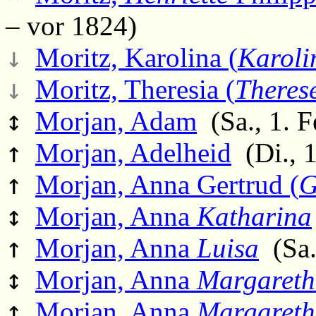
– vor 1824)
↓
Moritz, Karolina (
Karoli
↓
Moritz, Theresia (
Theres
↕
Morjan, Adam
(Sa., 1. F
↑
Morjan, Adelheid
(Di., 1
↑
Morjan, Anna Gertrud (
G
↕
Morjan, Anna
Katharina
↑
Morjan, Anna
Luisa
(Sa.,
↕
Morjan, Anna
Margaret
↕
Morjan, Anna
Margaret