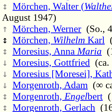
↕
Mörchen, Walter (
Walthe
August 1947)
↑
Mörchen, Werner
(So., 4
↕
Mörchen,
Wilhelm
Karl
(
↕
Moresius, Anna
Maria
(1
↓
Moresius, Gottfried
(ca. 
↓
Moresius [Moresei], Kat
↓
Morgenroth, Adam
(∞ ca
↕
Morgenroth,
Engel
bert
(
↕
Morgenroth, Gerlach
(16