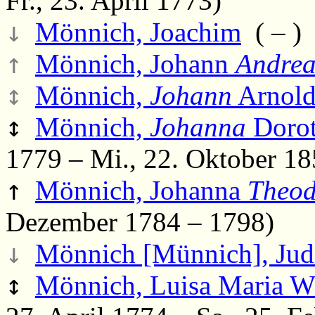
Fr., 23. April 1773)
↓
Mönnich, Joachim
( – )
↑
Mönnich, Johann
Andrea
↕
Mönnich,
Johann
Arnol
↕
Mönnich,
Johanna
Dorot
1779 – Mi., 22. Oktober 18
↑
Mönnich, Johanna
Theo
Dezember 1784 – 1798)
↓
Mönnich [Münnich], Jud
↕
Mönnich, Luisa Maria Wi