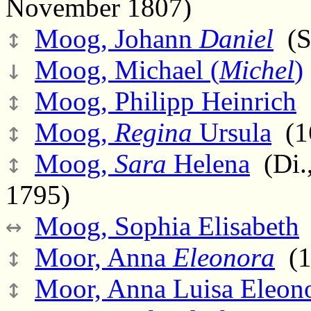
November 1807)
↕
Moog, Johann
Daniel
(Sa
↓
Moog, Michael (
Michel
)
↕
Moog, Philipp Heinrich
(
↕
Moog,
Regina
Ursula
(16
↕
Moog,
Sara
Helena
(Di.,
1795)
↔
Moog, Sophia Elisabeth
↕
Moor, Anna
Eleonora
(17
↕
Moor, Anna Luisa Eleon