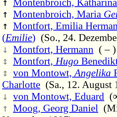
↑
Montenbroich, Katharin
↑
Montenbroich, Maria
Ge
↑
Montfort, Emilia Herman
(
Emilie
)
(So., 24. Dezember
↓
Montfort, Hermann
( – )
↕
Montfort,
Hugo
Benedikt
↕
von Montowt,
Angelika
F
Charlotte
(Sa., 12. August 
↓
von Montowt, Eduard
(∞
↑
Moog, Georg Daniel
(Mi.