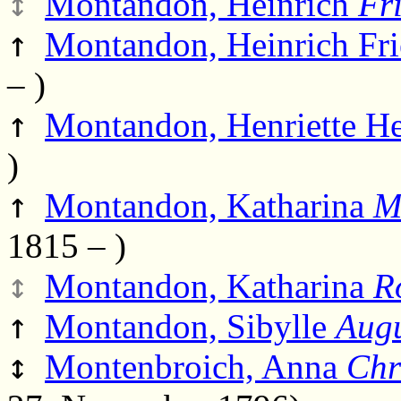
↕
Montandon, Heinrich
Fr
↑
Montandon, Heinrich Fri
– )
↑
Montandon, Henriette He
)
↑
Montandon, Katharina
M
1815 – )
↕
Montandon, Katharina
R
↑
Montandon, Sibylle
Augu
↕
Montenbroich, Anna
Chr