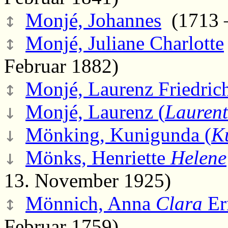
↕
Monjé, Johannes
(1713 –
↕
Monjé, Juliane Charlotte
Februar 1882)
↕
Monjé, Laurenz Friedric
↓
Monjé, Laurenz (
Laurent
↓
Mönking, Kunigunda (
K
↓
Mönks, Henriette
Helene
13. November 1925)
↕
Mönnich, Anna
Clara
Er
Februar 1759)