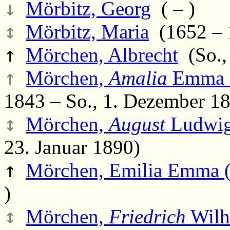
↓
Mörbitz, Georg
( – )
↕
Mörbitz, Maria
(1652 – 
↑
Mörchen, Albrecht
(So., 
↑
Mörchen,
Amalia
Emma C
1843 – So., 1. Dezember 1
↕
Mörchen,
August
Ludwi
23. Januar 1890)
↑
Mörchen, Emilia Emma 
)
↕
Mörchen,
Friedrich
Wilh