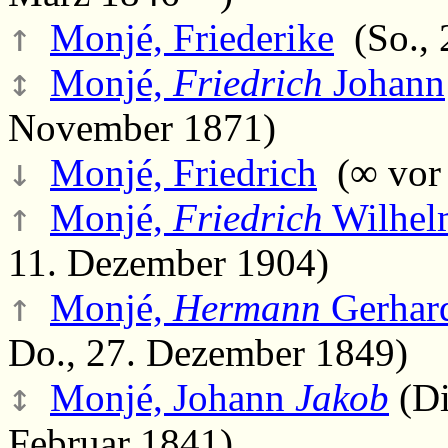
↑
Monjé, Friederike
(So., 
↕
Monjé,
Friedrich
Johann
November 1871)
↓
Monjé, Friedrich
(∞ vor 
↑
Monjé,
Friedrich
Wilhel
11. Dezember 1904)
↑
Monjé,
Hermann
Gerhar
Do., 27. Dezember 1849)
↕
Monjé, Johann
Jakob
(Di
Februar 1841)