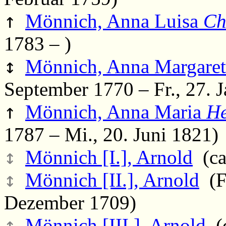
↑
Mönnich, Anna Luisa
Ch
1783 – )
↕
Mönnich, Anna Margare
September 1770 – Fr., 27. 
↑
Mönnich, Anna Maria
He
1787 – Mi., 20. Juni 1821)
↕
Mönnich [I.], Arnold
(ca
↕
Mönnich [II.], Arnold
(Fr
Dezember 1709)
↕
Mönnich [III.], Arnold
(c