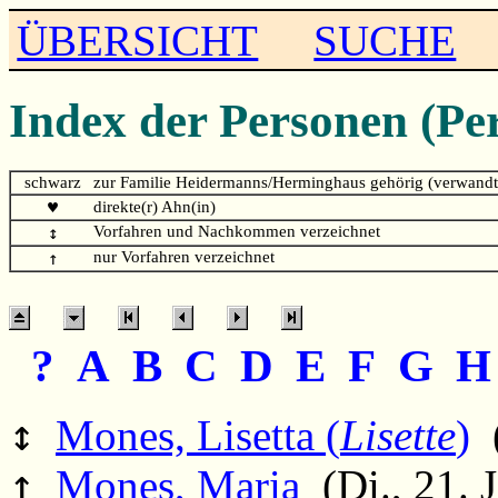
ÜBERSICHT
SUCHE
Index der Personen (Pe
schwarz
zur Familie Heidermanns/Herminghaus gehörig (verwandt
♥
direkte(r) Ahn(in)
↕
Vorfahren und Nachkommen verzeichnet
↑
nur Vorfahren verzeichnet
?
A
B
C
D
E
F
G
↕
Mones, Lisetta (
Lisette
)
(
↑
Mones, Maria
(Di., 21. 