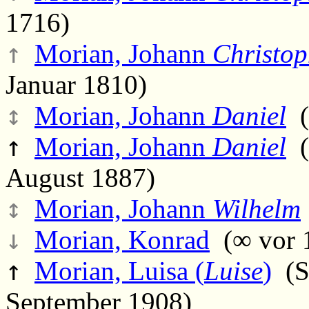
1716)
↑
Morian, Johann
Christo
Januar 1810)
↕
Morian, Johann
Daniel
(
↑
Morian, Johann
Daniel
(D
August 1887)
↕
Morian, Johann
Wilhelm
↓
Morian, Konrad
(∞ vor 1
↑
Morian, Luisa (
Luise
)
(Sa
September 1908)