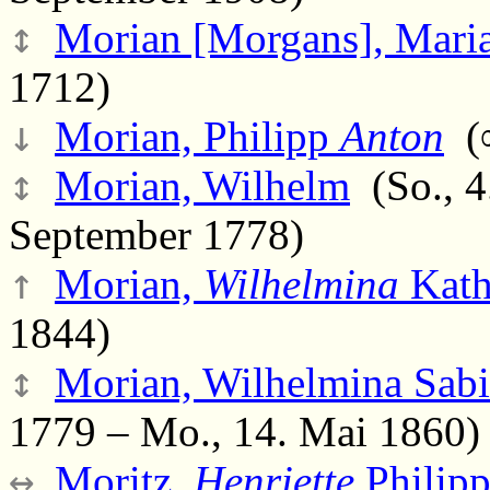
↕
Morian [Morgans], Mari
1712)
↓
Morian, Philipp
Anton
(∞
↕
Morian, Wilhelm
(So., 4
September 1778)
↑
Morian,
Wilhelmina
Kath
1844)
↕
Morian, Wilhelmina Sabi
1779 – Mo., 14. Mai 1860)
↔
Moritz,
Henriette
Philipp