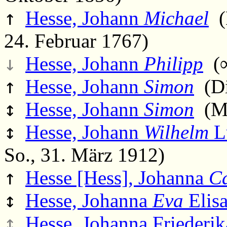
↑
Hesse, Johann
Michael
(D
24. Februar 1767)
↓
Hesse, Johann
Philipp
(∞
↑
Hesse, Johann
Simon
(Di.
↕
Hesse, Johann
Simon
(Mi
↕
Hesse, Johann
Wilhelm
L
So., 31. März 1912)
↑
Hesse [Hess], Johanna
Ca
↕
Hesse, Johanna
Eva
Elis
↕
Hesse, Johanna Friederik