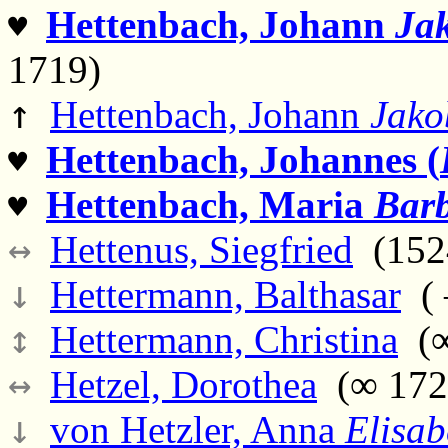
Hettenbach, Johann
Ja
♥
1719)
↑
Hettenbach, Johann
Jako
Hettenbach, Johannes (
♥
Hettenbach, Maria
Bar
♥
↔
Hettenus, Siegfried
(1524
↓
Hettermann, Balthasar
( 
↕
Hettermann, Christina
(∞
↔
Hetzel, Dorothea
(∞ 1720
↓
von Hetzler, Anna
Elisab