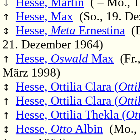
↓
Hesse, Martin
( – Mo., 1
↑
Hesse, Max
(So., 19. De
↕
Hesse,
Meta
Ernestina
(D
21. Dezember 1964)
↑
Hesse,
Oswald
Max
(Fr.,
März 1998)
↕
Hesse, Ottilia Clara (
Otti
↑
Hesse, Ottilia Clara (
Otti
↑
Hesse, Ottilia Thekla (
Ott
↕
Hesse,
Otto
Albin
(Mo., 