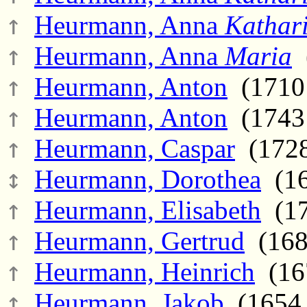
↑
Heurmann, Anna
Kathar
↑
Heurmann, Anna
Maria
(
↑
Heurmann, Anton
(1710 
↑
Heurmann, Anton
(1743 
↑
Heurmann, Caspar
(1728
↕
Heurmann, Dorothea
(165
↑
Heurmann, Elisabeth
(17
↑
Heurmann, Gertrud
(1680
↑
Heurmann, Heinrich
(167
↑
Heurmann, Jakob
(1654 