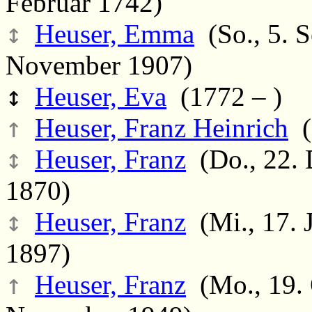
Februar 1742)
↕
Heuser, Emma
(So., 5. S
November 1907)
↕
Heuser, Eva
(1772 – )
↑
Heuser, Franz Heinrich
(
↕
Heuser, Franz
(Do., 22. 
1870)
↕
Heuser, Franz
(Mi., 17. J
1897)
↑
Heuser, Franz
(Mo., 19. 