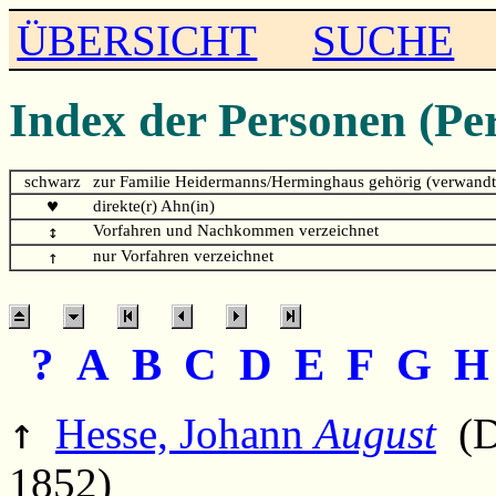
ÜBERSICHT
SUCHE
Index der Personen (Pe
schwarz
zur Familie Heidermanns/Herminghaus gehörig (verwandt
♥
direkte(r) Ahn(in)
↕
Vorfahren und Nachkommen verzeichnet
↑
nur Vorfahren verzeichnet
?
A
B
C
D
E
F
G
↑
Hesse, Johann
August
(Di
1852)