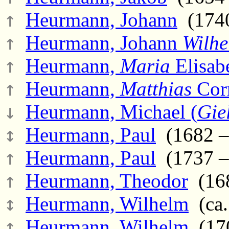
↑
Heurmann, Johann
(1740
↑
Heurmann, Johann
Wilh
↑
Heurmann,
Maria
Elisab
↑
Heurmann,
Matthias
Corn
↓
Heurmann, Michael (
Gie
↕
Heurmann, Paul
(1682 –
↑
Heurmann, Paul
(1737 –
↑
Heurmann, Theodor
(168
↕
Heurmann, Wilhelm
(ca.
↕
Heurmann, Wilhelm
(170