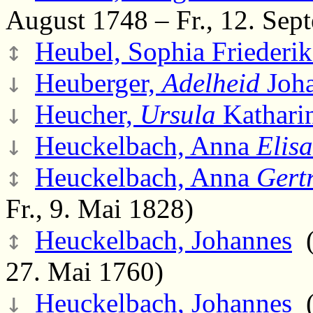
August 1748 – Fr., 12. Sep
↕
Heubel, Sophia Friederik
↓
Heuberger,
Adelheid
Joh
↓
Heucher,
Ursula
Kathari
↓
Heuckelbach, Anna
Elis
↕
Heuckelbach, Anna
Gert
Fr., 9. Mai 1828)
↕
Heuckelbach, Johannes
(
27. Mai 1760)
↓
Heuckelbach, Johannes
(