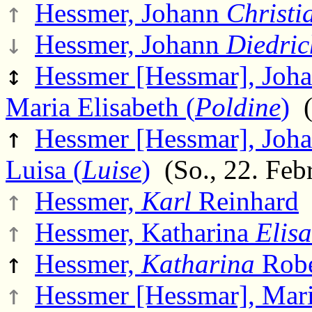
↑
Hessmer, Johann
Christi
↓
Hessmer, Johann
Diedric
↕
Hessmer [Hessmar], Joh
Maria Elisabeth (
Poldine
)
(
↑
Hessmer [Hessmar], Joha
Luisa (
Luise
)
(So., 22. Feb
↑
Hessmer,
Karl
Reinhard
(
↑
Hessmer, Katharina
Elis
↑
Hessmer,
Katharina
Robe
↑
Hessmer [Hessmar], Mar