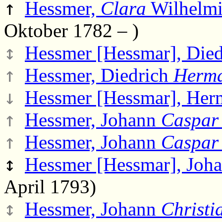
↑
Hessmer,
Clara
Wilhelmi
Oktober 1782 – )
↕
Hessmer [Hessmar], Die
↑
Hessmer, Diedrich
Herm
↓
Hessmer [Hessmar], He
↑
Hessmer, Johann
Caspar
↑
Hessmer, Johann
Caspar
↕
Hessmer [Hessmar], Joh
April 1793)
↕
Hessmer, Johann
Christi