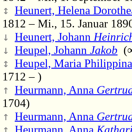
↕
Heunert, Helena Dorothe
1812 – Mi., 15. Januar 189
↓
Heunert, Johann
Heinric
↓
Heupel, Johann
Jakob
(∞
↕
Heupel, Maria Philippina
1712 – )
↑
Heurmann, Anna
Gertru
1704)
↑
Heurmann, Anna
Gertru
↑
Heurmann, Anna
Kathar