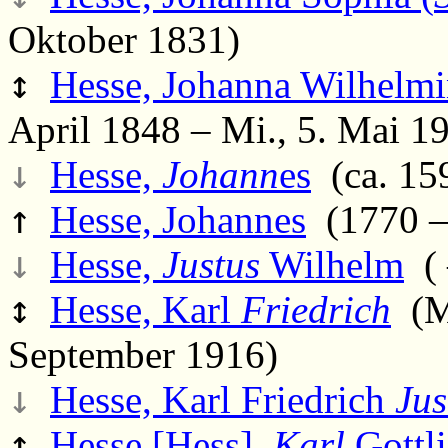
Oktober 1831)
↕
Hesse, Johanna Wilhelmin
April 1848 – Mi., 5. Mai 1
↓
Hesse,
Johann
es
(ca. 15
↑
Hesse, Johannes
(1770 –
↓
Hesse,
Justus
Wilhelm
( 
↕
Hesse, Karl
Friedrich
(Mo
September 1916)
↓
Hesse, Karl Friedrich
Jus
↑
Hesse [Hess],
Karl
Gottl