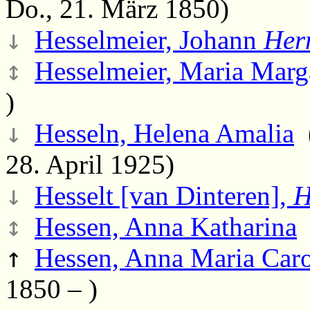
Do., 21. März 1850)
↓
Hesselmeier, Johann
Her
↕
Hesselmeier, Maria Marga
)
↓
Hesseln, Helena Amalia
(
28. April 1925)
↓
Hesselt [van Dinteren],
H
↕
Hessen, Anna Katharina
(
↑
Hessen, Anna Maria Caro
1850 – )