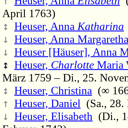
↑
Heuser, Anna
Elisabeth
(
April 1763)
↕
Heuser, Anna
Katharina
↓
Heuser, Anna Margaretha
↓
Heuser [Häuser], Anna M
↕
Heuser,
Charlotte
Maria 
März 1759 – Di., 25. Nove
↕
Heuser, Christina
(∞ 166
↑
Heuser, Daniel
(Sa., 28.
↓
Heuser, Elisabeth
(Di., 1