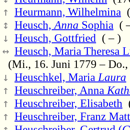
↑
Heurmann, Wilhelmina
(
↕
Heusch,
Anna
Sophia
( –
↓
Heusch, Gottfried
( – )
↔
Heusch, Maria Theresa L
(Mi., 16. Juni 1779 – Do.,
↓
Heuschkel, Maria
Laura
↑
Heuschreiber, Anna
Kath
↑
Heuschreiber, Elisabeth
(
↑
Heuschreiber, Franz Matt
↑
Heuschreiber, Gertrud (
G