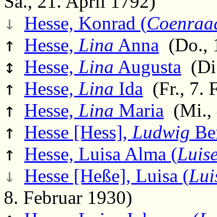
Sa., 21. April 1792)
↓
Hesse, Konrad (
Coenraa
↑
Hesse,
Lina
Anna
(Do., 1
↕
Hesse,
Lina
Augusta
(Di.
↑
Hesse,
Lina
Ida
(Fr., 7. 
↑
Hesse,
Lina
Maria
(Mi., 
↑
Hesse [Hess],
Ludwig
Be
↑
Hesse, Luisa Alma (
Luis
↓
Hesse [Heße], Luisa (
Lui
8. Februar 1930)