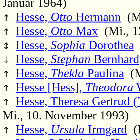
Januar 1964)
↑
Hesse,
Otto
Hermann
(Mo
↑
Hesse,
Otto
Max
(Mi., 12
↕
Hesse,
Sophia
Dorothea
(
↓
Hesse,
Stephan
Bernhard
↑
Hesse,
Thekla
Paulina
(Mi
↑
Hesse [Hess],
Theodora
W
↑
Hesse, Theresa Gertrud (
Mi., 10. November 1993)
↑
Hesse,
Ursula
Irmgard
(D