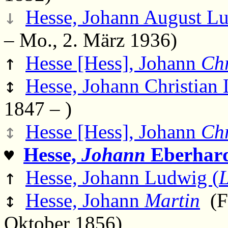
↓
Hesse, Johann August L
– Mo., 2. März 1936)
↑
Hesse [Hess], Johann
Chr
↕
Hesse, Johann Christian
1847 – )
↕
Hesse [Hess], Johann
Chr
Hesse,
Johann
Eberhar
♥
↑
Hesse, Johann Ludwig (
L
↕
Hesse, Johann
Martin
(Fr
Oktober 1856)