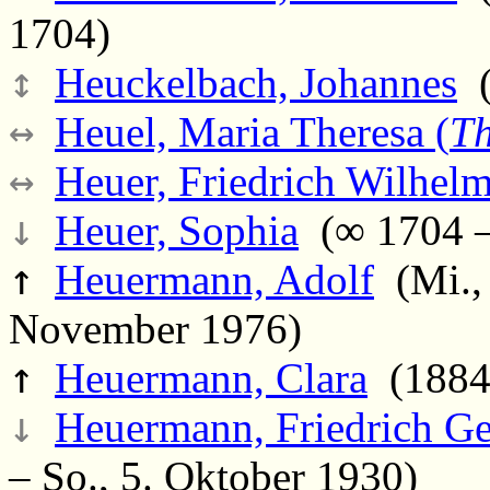
1704)
↕
Heuckelbach, Johannes
(
↔
Heuel, Maria Theresa (
Th
↔
Heuer, Friedrich Wilhel
↓
Heuer, Sophia
(∞ 1704 –
↑
Heuermann, Adolf
(Mi., 
November 1976)
↑
Heuermann, Clara
(1884 
↓
Heuermann, Friedrich G
– So., 5. Oktober 1930)