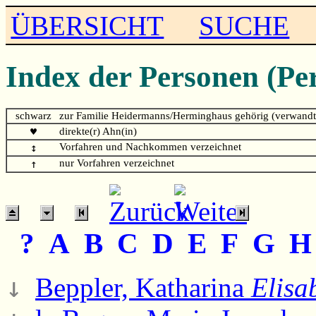
ÜBERSICHT
SUCHE
Index der Personen (Pe
schwarz
zur Familie Heidermanns/Herminghaus gehörig (verwandt
♥
direkte(r) Ahn(in)
↕
Vorfahren und Nachkommen verzeichnet
↑
nur Vorfahren verzeichnet
?
A
B
C
D
E
F
G
↓
Beppler, Katharina
Elisa