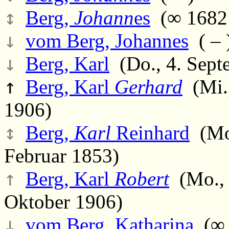
↕
Berg,
Johann
es
(∞ 1682 
↓
vom Berg, Johannes
( – 
↓
Berg, Karl
(Do., 4. Sept
↑
Berg, Karl
Gerhard
(Mi.,
1906)
↕
Berg,
Karl
Reinhard
(Mo.
Februar 1853)
↑
Berg, Karl
Robert
(Mo., 
Oktober 1906)
↓
vom Berg, Katharina
(∞ 