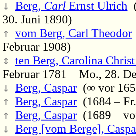
↓
Berg,
Carl
Ernst Ulrich
(
30. Juni 1890)
↑
vom Berg, Carl Theodor
Februar 1908)
↕
ten Berg, Carolina Christ
Februar 1781 – Mo., 28. D
↓
Berg, Caspar
(∞ vor 165
↑
Berg, Caspar
(1684 – Fr.
↑
Berg, Caspar
(1689 – vo
↓
Berg [vom Berge], Caspa