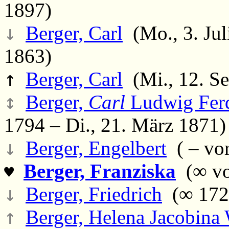
1897)
↓
Berger, Carl
(Mo., 3. Jul
1863)
↑
Berger, Carl
(Mi., 12. Se
↕
Berger,
Carl
Ludwig Fer
1794 – Di., 21. März 1871)
↓
Berger, Engelbert
( – vo
Berger, Franziska
(∞ vo
♥
↓
Berger, Friedrich
(∞ 1725
↑
Berger, Helena Jacobina