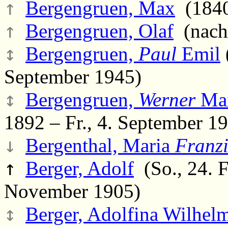
↑
Bergengruen, Max
(1840
↑
Bergengruen, Olaf
(nach
↕
Bergengruen,
Paul
Emil
September 1945)
↕
Bergengruen,
Werner
Max
1892 – Fr., 4. September 1
↓
Bergenthal, Maria
Franz
↑
Berger, Adolf
(So., 24. F
November 1905)
↕
Berger, Adolfina Wilhelm