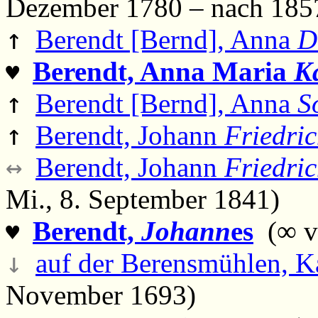
Dezember 1780 – nach 185
↑
Berendt [Bernd], Anna
D
Berendt, Anna Maria
K
♥
↑
Berendt [Bernd], Anna
S
↑
Berendt, Johann
Friedri
↔
Berendt, Johann
Friedri
Mi., 8. September 1841)
Berendt,
Johann
es
(∞ vo
♥
↓
auf der Berensmühlen, K
November 1693)