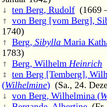
↓
ten Berg, Rudolf
(1669 –
↑
von Berg [vom Berg], Sib
1740)
↑
Berg,
Sibylla
Maria Kath
1783)
↑
Berg, Wilhelm
Heinrich
(
↕
ten Berg [Temberg], Wilh
(
Wilhelmine
)
(Sa., 24. Deze
↓
von Berg, Wilhelmina (
W
↓
Bergande, Albertine
(Fr.,