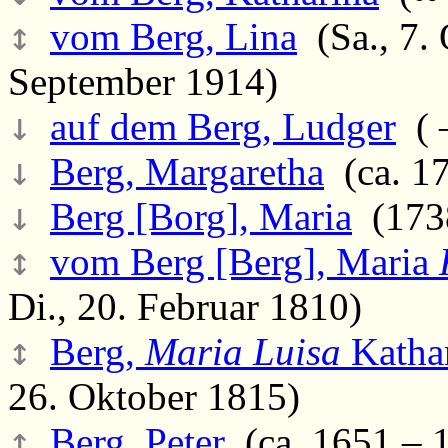
↕
vom Berg, Lina
(Sa., 7. 
September 1914)
↓
auf dem Berg, Ludger
( –
↓
Berg, Margaretha
(ca. 17
↓
Berg [Borg], Maria
(1738
↕
vom Berg [Berg], Maria
Di., 20. Februar 1810)
↕
Berg,
Maria Luisa
Katha
26. Oktober 1815)
↕
Berg, Peter
(ca. 1651 – 