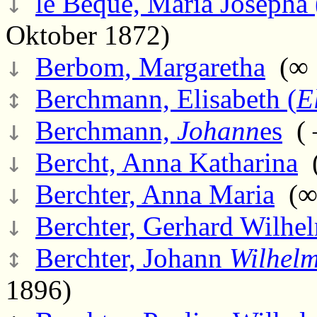
↓
le Beque, Maria Josepha 
Oktober 1872)
↓
Berbom, Margaretha
(∞ 
↕
Berchmann, Elisabeth (
E
↓
Berchmann,
Johann
es
( 
↓
Bercht, Anna Katharina
(
↓
Berchter, Anna Maria
(∞ 
↓
Berchter, Gerhard Wilhe
↕
Berchter, Johann
Wilhel
1896)