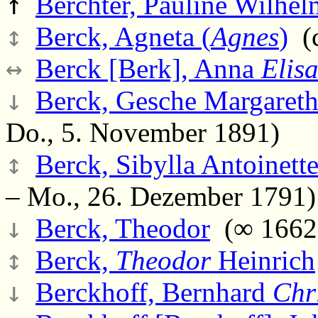
↑
Berchter, Pauline Wilhel
↕
Berck, Agneta (
Agnes
)
(c
↔
Berck [Berk], Anna
Elis
↓
Berck, Gesche Margareth
Do., 5. November 1891)
↕
Berck, Sibylla Antoinette
– Mo., 26. Dezember 1791)
↓
Berck, Theodor
(∞ 1662 
↕
Berck,
Theodor
Heinrich
↓
Berckhoff, Bernhard
Chr