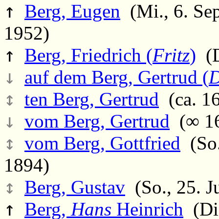
↑
Berg, Eugen
(Mi., 6. Sep
1952)
↑
Berg, Friedrich (
Fritz
)
(D
↓
auf dem Berg, Gertrud (
D
↕
ten Berg, Gertrud
(ca. 16
↓
vom Berg, Gertrud
(∞ 16
↕
vom Berg, Gottfried
(So.
1894)
↕
Berg, Gustav
(So., 25. Ju
↑
Berg,
Hans
Heinrich
(Di.