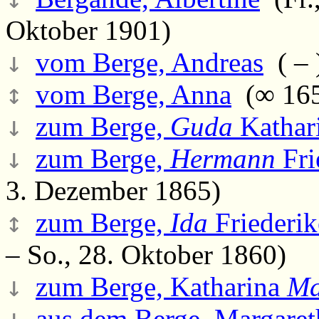
Oktober 1901)
↓
vom Berge, Andreas
( – 
↕
vom Berge, Anna
(∞ 165
↓
zum Berge,
Guda
Kathar
↓
zum Berge,
Hermann
Fri
3. Dezember 1865)
↕
zum Berge,
Ida
Friederik
– So., 28. Oktober 1860)
↓
zum Berge, Katharina
Ma
↓
aus dem Berge, Margaret