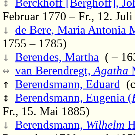
↕
Berckhoff [Berghoff], J
Februar 1770 – Fr., 12. Jul
↓
de Bere, Maria Antonia M
1755 – 1785)
↓
Berendes, Martha
( – 16
↔
van Berendregt,
Agatha
M
↑
Berendsmann, Eduard
(ca
↕
Berendsmann, Eugenia (
Fr., 15. Mai 1885)
↓
Berendsmann,
Wilhelm
H