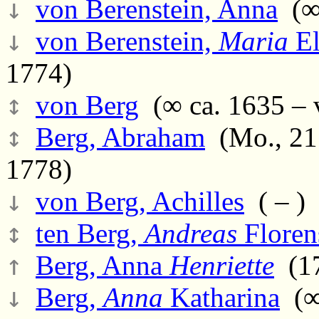
↓
von Berenstein, Anna
(∞ 
↓
von Berenstein,
Maria
El
1774)
↕
von Berg
(∞ ca. 1635 – 
↕
Berg, Abraham
(Mo., 21.
1778)
↓
von Berg, Achilles
( – )
↕
ten Berg,
Andreas
Floren
↑
Berg, Anna
Henriette
(17
↓
Berg,
Anna
Katharina
(∞