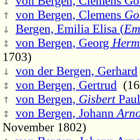
↕
von Bergen, Clemens Go
↑
von Bergen, Clemens
Go
↓
Bergen, Emilia Elisa (
Emi
↕
von Bergen, Georg
Herm
1703)
↓
von der Bergen, Gerhard
↕
von Bergen, Gertrud
(169
↑
von Bergen,
Gisbert
Paul
↕
von Bergen, Johann
Arno
November 1802)