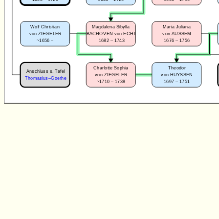
Wolf Christian
Magdalena Sibylla
Maria Juliana
von ZIEGELER
BACHOVEN von ECHT
von AUSSEM
~1656 –
1682 – 1743
1676 – 1756
Charlotte Sophia
Theodor
Anschluss s. Tafel
von ZIEGELER
von HUYSSEN
Thomasius–Goethe
~1710 – 1738
1697 – 1751