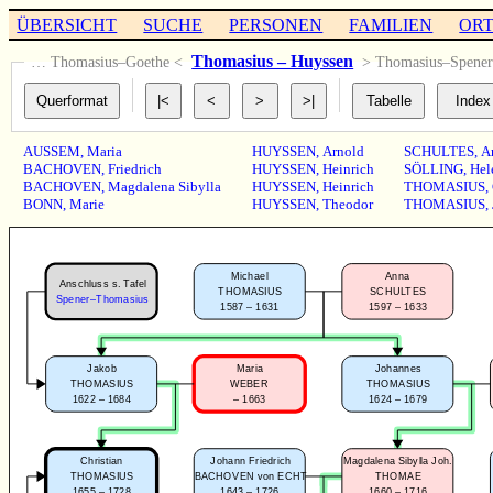
ÜBERSICHT
SUCHE
PERSONEN
FAMILIEN
OR
Thomasius – Huyssen
… Thomasius–Goethe <
> Thomasius–Spene
AUSSEM
,
Maria
HUYSSEN
,
Arnold
SCHULTES
,
A
BACHOVEN
,
Friedrich
HUYSSEN
,
Heinrich
SÖLLING
,
Hel
BACHOVEN
,
Magdalena Sibylla
HUYSSEN
,
Heinrich
THOMASIUS
,
BONN
,
Marie
HUYSSEN
,
Theodor
THOMASIUS
,
Michael
Anna
Anschluss s. Tafel
THOMASIUS
SCHULTES
Spener–Thomasius
1587 – 1631
1597 – 1633
Jakob
Maria
Johannes
THOMASIUS
WEBER
THOMASIUS
1622 – 1684
–
1663
1624 – 1679
Christian
Johann Friedrich
Magdalena Sibylla Joh.
THOMASIUS
BACHOVEN von ECHT
THOMAE
1655 – 1728
1643 – 1726
1660 – 1716