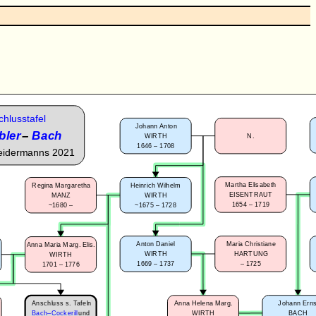
hlusstafel
Johann Anton
bler
–
Bach
WIRTH
N.
1646 – 1708
eidermanns 2021
Martha Elisabeth
Regina Margaretha
Heinrich Wilhelm
EISENTRAUT
MANZ
WIRTH
1654 – 1719
~1680 –
~1675 – 1728
Anton Daniel
Maria Christiane
Anna Maria Marg. Elis.
WIRTH
HARTUNG
WIRTH
1669 – 1737
–
1725
1701 – 1776
Anschluss s. Tafeln
Johann Erns
Anna Helena Marg.
BACH
WIRTH
Bach–Cockerill
und