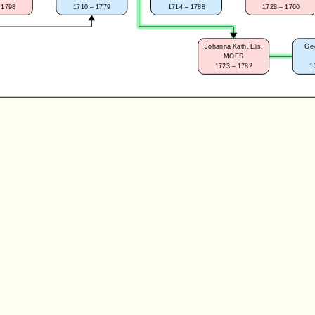
 1798
1710 – 1779
1714 – 1788
1728 – 1760
Johanna Kath. Elis.
Geo
MOES
1723 – 1782
1