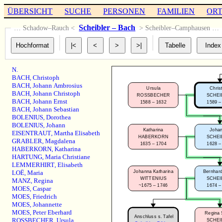
ÜBERSICHT
SUCHE
PERSONEN
FAMILIEN
OR
Scheibler – Bach
… Schadow–Rauch <
> Scheibler–Camphausen …
N.
BACH
,
Christoph
BACH
,
Johann Ambrosius
Ursula
Chris
BACH
,
Johann Christoph
ROSSBECHER
SCHEI
BACH
,
Johann Ernst
1588 – 1632
1589 –
BACH
,
Johann Sebastian
BOLENIUS
,
Dorothea
BOLENIUS
,
Johann
Katharina
Joha
EISENTRAUT
,
Martha Elisabeth
HABERKORN
SCHEI
GRABLER
,
Magdalena
1635 – 1704
1628 –
HABERKORN
,
Katharina
HARTUNG
,
Maria Christiane
LEMMERHIRT
,
Elisabeth
Johanna Katharina
Bernhar
LOË
,
Maria
WITTENIUS
SCHEI
MANZ
,
Regina
~1675 – 1746
1674 –
MOES
,
Caspar
MOES
,
Friedrich
MOES
,
Johannette
MOES
,
Peter Eberhard
Regina 
Anschluss s. Tafel
ROSSBECHER
,
Ursula
SCHEI