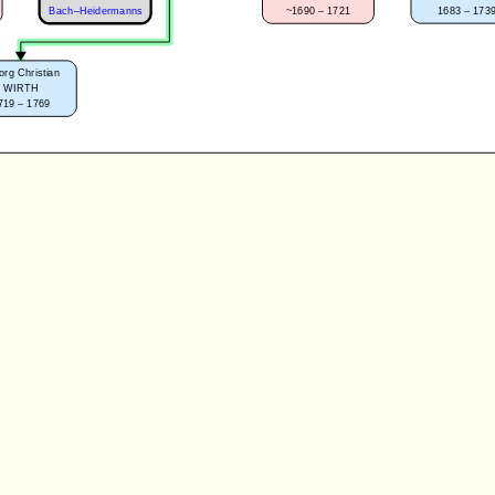
1683 – 173
~1690 – 1721
Bach–Heidermanns
rg Christian
WIRTH
719 – 1769