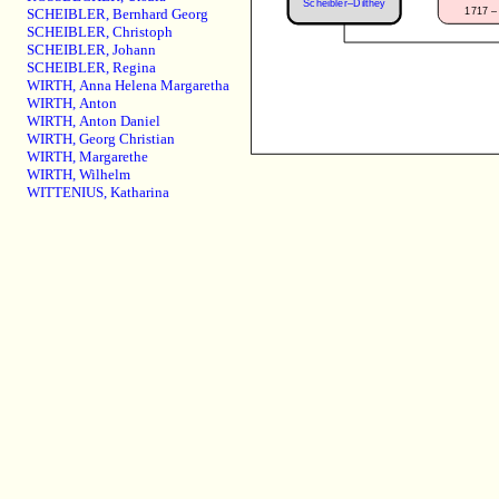
Scheibler–Dilthey
1717 –
SCHEIBLER
,
Bernhard Georg
SCHEIBLER
,
Christoph
SCHEIBLER
,
Johann
SCHEIBLER
,
Regina
WIRTH
,
Anna Helena Margaretha
WIRTH
,
Anton
WIRTH
,
Anton Daniel
WIRTH
,
Georg Christian
WIRTH
,
Margarethe
WIRTH
,
Wilhelm
WITTENIUS
,
Katharina