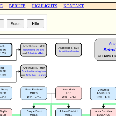
TE
BERUFE
HIGHLIGHTS
KONTAKT
Ansc
Anschluss s. Tafeln
toph
Anschluss s. Tafel
Schei
BLER
Eulenberg–Goethe
Scheibler–Goethe
 1653
und
Scheibler–Heid.
©
Frank H
Anschluss s. Tafeln
nnes
BLER
Goethe–Herminghaus
 1689
und
Scheibler–Lessing
d Georg
Peter Eberhard
Anna Maria
Johannes
BLER
MOES
LOË
BOLENIUS
 1743
1674 – 1741
1688 – 1752
1697 – 1773
Sibylla
Caspar Ernst
Johann Friedrich
Anna Dorothea
BLER
MOES
MOES
BOLENIUS