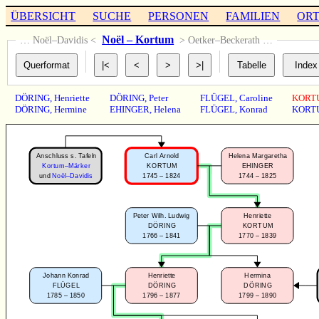
ÜBERSICHT
SUCHE
PERSONEN
FAMILIEN
OR
Noël – Kortum
… Noël–Davidis <
> Oetker–Beckerath …
DÖRING
,
Henriette
DÖRING
,
Peter
FLÜGEL
,
Caroline
KORT
DÖRING
,
Hermine
EHINGER
,
Helena
FLÜGEL
,
Konrad
KORT
Anschluss s. Tafeln
Carl Arnold
Helena Margaretha
Kortum–Märker
KORTUM
EHINGER
1745 – 1824
1744 – 1825
und
Noël–Davidis
Peter Wilh. Ludwig
Henriette
DÖRING
KORTUM
1766 – 1841
1770 – 1839
Johann Konrad
Henriette
Hermina
FLÜGEL
DÖRING
DÖRING
1785 – 1850
1796 – 1877
1799 – 1890