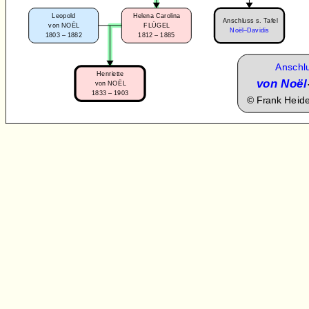
Leopold
Helena Carolina
Anschluss s. Tafel
von NOËL
FLÜGEL
No
ë
l–Davidis
1803 – 1882
1812 – 1885
Anschlu
Henriette
von Noël
von NOËL
1833 – 1903
©
Frank Heid