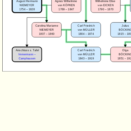
August Hermann
Agnes Wilhelmine
Wilhelmine Elise
NIEMEYER
von KÖPKEN
von EICKEN
1754 – 1828
1769 – 1847
1790 – 1870
Julius
Carolina Marianne
Carl Friedrich
BÖCKIN
NIEMEYER
von MÜLLER
1815 – 18
1807 – 1860
1804 – 1874
Anschluss s. Tafel
Olga
Carl Friedrich
Immermann –
BÖCKIN
von MÜLLER
1851 – 19
1843 – 1919
Camphausen