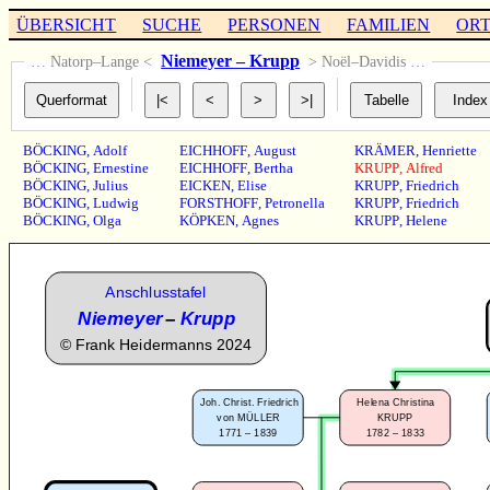
ÜBERSICHT
SUCHE
PERSONEN
FAMILIEN
OR
Niemeyer – Krupp
… Natorp–Lange <
> Noël–Davidis …
BÖCKING
,
Adolf
EICHHOFF
,
August
KRÄMER
,
Henriette
BÖCKING
,
Ernestine
EICHHOFF
,
Bertha
KRUPP
,
Alfred
BÖCKING
,
Julius
EICKEN
,
Elise
KRUPP
,
Friedrich
BÖCKING
,
Ludwig
FORSTHOFF
,
Petronella
KRUPP
,
Friedrich
BÖCKING
,
Olga
KÖPKEN
,
Agnes
KRUPP
,
Helene
Anschlusstafel
Niemeyer
–
Krupp
©
Frank Heidermanns 2024
Joh. Christ. Friedrich
Helena Christina
von MÜLLER
KRUPP
1771 – 1839
1782 – 1833