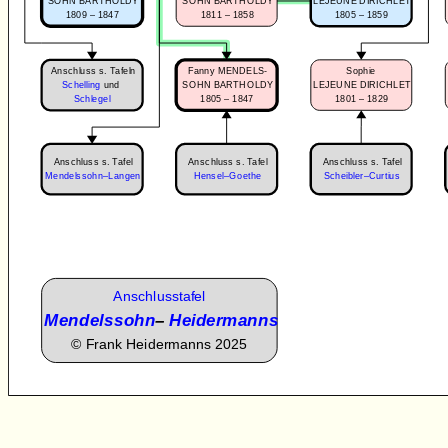
SOHN BARTHOLDY
SOHN BARTHOLDY
LEJEUNE DIRICHLET
1809 – 1847
1811 – 1858
1805 – 1859
Anschluss s. Tafeln
Fanny MENDELS-
Sophie
Schelling
und
SOHN BARTHOLDY
LEJEUNE DIRICHLET
1805 – 1847
1801 – 1829
Schlegel
Anschluss s. Tafel
Anschluss s. Tafel
Anschluss s. Tafel
Scheibler–Curtius
Mendelssohn–Langen
Hensel–Goethe
Anschlusstafel
Mendelssohn
–
Heidermanns
©
Frank Heidermanns 2025