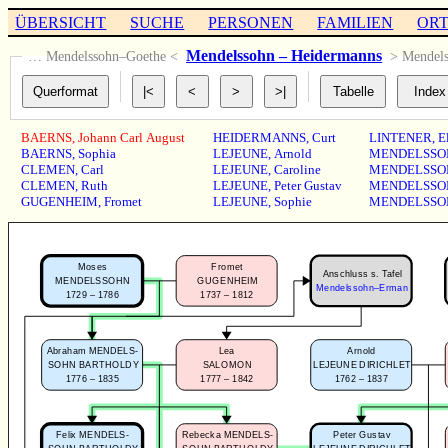
ÜBERSICHT
SUCHE
PERSONEN
FAMILIEN
OR
Mendelssohn – Heidermanns
… Mendelssohn–Goethe <
> Mendel
BAERNS
,
Johann Carl August
HEIDERMANNS
,
Curt
LINTENER
,
E
BAERNS
,
Sophia
LEJEUNE
,
Arnold
MENDELSSO
CLEMEN
,
Carl
LEJEUNE
,
Caroline
MENDELSSO
CLEMEN
,
Ruth
LEJEUNE
,
Peter Gustav
MENDELSSO
GUGENHEIM
,
Fromet
LEJEUNE
,
Sophie
MENDELSSO
Moses
Fromet
Anschluss s. Tafel
MENDELSSOHN
GUGENHEIM
Mendelssohn–Erman
1729 – 1786
1737 – 1812
Abraham MENDELS-
Lea
Arnold
SOHN BARTHOLDY
SALOMON
LEJEUNE DIRICHLET
1776 – 1835
1777 – 1842
1762 – 1837
Felix MENDELS-
Rebecka MENDELS-
Peter Gustav