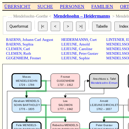
ÜBERSICHT
SUCHE
PERSONEN
FAMILIEN
OR
Mendelssohn – Heidermanns
… Mendelssohn–Goethe <
> Mendel
BAERNS
,
Johann Carl August
HEIDERMANNS
,
Curt
LINTENER
,
E
BAERNS
,
Sophia
LEJEUNE
,
Arnold
MENDELSSO
CLEMEN
,
Carl
LEJEUNE
,
Caroline
MENDELSSO
CLEMEN
,
Ruth
LEJEUNE
,
Peter Gustav
MENDELSSO
GUGENHEIM
,
Fromet
LEJEUNE
,
Sophie
MENDELSSO
Moses
Fromet
Anschluss s. Tafel
MENDELSSOHN
GUGENHEIM
Mendelssohn–Erman
1729 – 1786
1737 – 1812
Abraham MENDELS-
Lea
Arnold
SOHN BARTHOLDY
SALOMON
LEJEUNE DIRICHLET
1776 – 1835
1777 – 1842
1762 – 1837
Felix MENDELS-
Rebecka MENDELS-
Peter Gustav