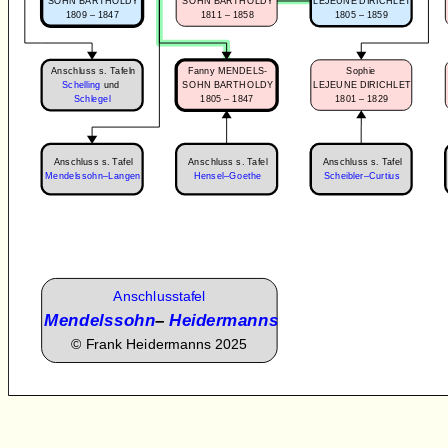
SOHN BARTHOLDY
SOHN BARTHOLDY
LEJEUNE DIRICHLET
1809 – 1847
1811 – 1858
1805 – 1859
Anschluss s. Tafeln
Fanny MENDELS-
Sophie
Schelling
und
SOHN BARTHOLDY
LEJEUNE DIRICHLET
1805 – 1847
1801 – 1829
Schlegel
Anschluss s. Tafel
Anschluss s. Tafel
Anschluss s. Tafel
Scheibler–Curtius
Mendelssohn–Langen
Hensel–Goethe
Anschlusstafel
Mendelssohn
–
Heidermanns
©
Frank Heidermanns 2025