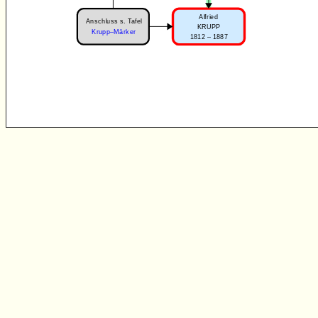
Alfried
Anschluss s. Tafel
KRUPP
Krupp–Märker
1812 – 1887