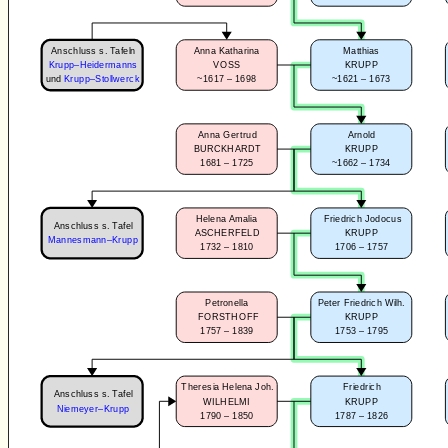
Anschluss s. Tafeln
Anna Katharina
Matthias
VOSS
KRUPP
Krupp–Heidermanns
~1617 – 1698
~1621 – 1673
und
Krupp–Stollwerck
Anna Gertrud
Arnold
BURCKHARDT
KRUPP
1681 – 1725
~1662 – 1734
Helena Amalia
Friedrich Jodocus
Anschluss s. Tafel
ASCHERFELD
KRUPP
Mannesmann–Krupp
1732 – 1810
1706 – 1757
Petronella
Peter Friedrich Wilh.
FORSTHOFF
KRUPP
1757 – 1839
1753 – 1795
Theresia Helena Joh.
Friedrich
Anschluss s. Tafel
WILHELMI
KRUPP
Niemeyer–Krupp
1790 – 1850
1787 – 1826