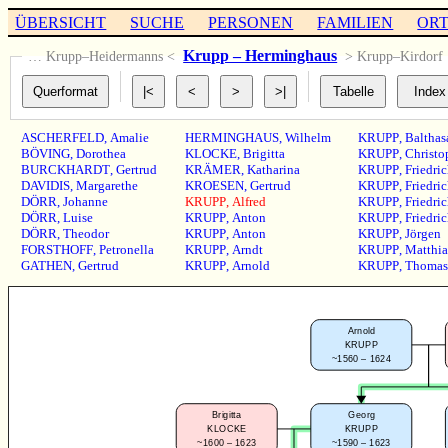
ÜBERSICHT
SUCHE
PERSONEN
FAMILIEN
OR
Krupp – Herminghaus
… Krupp–Heidermanns <
> Krupp–Kirdorf
ASCHERFELD
,
Amalie
HERMINGHAUS
,
Wilhelm
KRUPP
,
Balthas
BÖVING
,
Dorothea
KLOCKE
,
Brigitta
KRUPP
,
Christo
BURCKHARDT
,
Gertrud
KRÄMER
,
Katharina
KRUPP
,
Friedri
DAVIDIS
,
Margarethe
KROESEN
,
Gertrud
KRUPP
,
Friedri
DÖRR
,
Johanne
KRUPP
,
Alfred
KRUPP
,
Friedri
DÖRR
,
Luise
KRUPP
,
Anton
KRUPP
,
Friedri
DÖRR
,
Theodor
KRUPP
,
Anton
KRUPP
,
Jörgen
FORSTHOFF
,
Petronella
KRUPP
,
Arndt
KRUPP
,
Matthia
GATHEN
,
Gertrud
KRUPP
,
Arnold
KRUPP
,
Thomas
Arnold
KRUPP
~1560 – 1624
Brigitta
Georg
KLOCKE
KRUPP
~1600 – 1623
~1590 – 1623