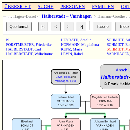
ÜBERSICHT
SUCHE
PERSONEN
FAMILIEN
OR
Halberstadt – Varnhagen
… Hagen–Bessel <
> Hamann–Goethe 
N.
HEYRATH
,
Amalie
SCHMIDT
,
Ad
FORSTMEISTER
,
Friederike
HOPMANN
,
Magdalena
SCHMIDT
,
Eb
HALBERSTADT
,
Carl
KUNZ
,
Maria
SCHMIDT
,
Ma
HALBERSTADT
,
Wilhelmine
LEVIN
,
Rahel
VARNHAGEN
Anschlu
Anschluss s. Tafeln
Halberstadt
Levin–Heid.
und
Varnhagen–Heid.
©
Frank Heid
Johann Adolf
Magdalena Elisabeth
VARNHAGEN
HOPMANN
1645 – 1700
1654 – 1719
Eberhard
Anna Maria
Johann Bernhard
SCHMIDT
VARNHAGEN
VARNHAGEN
~1680 –
~1683 –
~1680 –