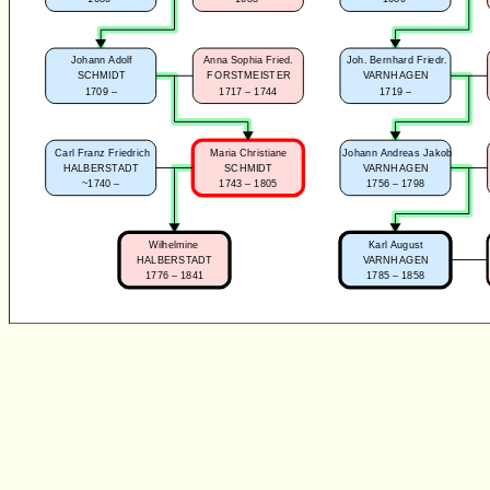
Johann Adolf
Anna Sophia Fried.
Joh. Bernhard Friedr.
SCHMIDT
FORSTMEISTER
VARNHAGEN
1709 –
1717 – 1744
1719 –
Carl Franz Friedrich
Maria Christiane
Johann Andreas Jakob
HALBERSTADT
SCHMIDT
VARNHAGEN
~1740 –
1743 – 1805
1756 – 1798
Wilhelmine
Karl August
HALBERSTADT
VARNHAGEN
1776 – 1841
1785 – 1858