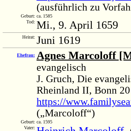
(ausführlich zu Vorf
Geburt:
ca. 1585
Mi., 9. April 1659
Tod:
Juni 1619
Heirat:
Agnes Marcoloff [M
Ehefrau:
evangelisch
J. Gruch, Die evangel
Rheinland II, Bonn 20
https://www.familyse
(„Marcoloff“)
Geburt:
ca. 1595
Heinrich Marcoloff
(
Vater: