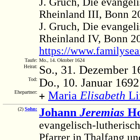
J. Gruch, Die evangel
Rheinland III, Bonn 2
J. Gruch, Die evangel
Rheinland IV, Bonn 2
https://www.familys
Taufe:
Mo., 14. Oktober 1624
So., 31. Dezember 1
Heirat:
Do., 10. Januar 1692
Tod:
Maria
Elisabeth
Li
Ehepartner:
+
Johann
Jeremias
Ho
(2)
Sohn:
evangelisch-lutherisch
Pfarrer in Thalfang u