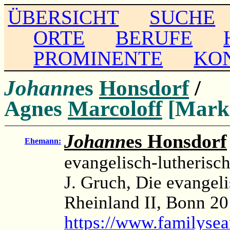
ÜBERSICHT
SUCHE
ORTE
BERUFE
PROMINENTE
KO
Johann
es
Honsdorf
/
Agnes
Marcoloff
[Marko
Johann
es Honsdorf
Ehemann:
evangelisch-lutherisch
J. Gruch, Die evangel
Rheinland II, Bonn 20
https://www.familyse