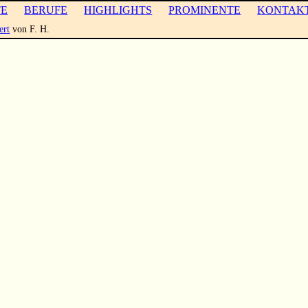
TE
BERUFE
HIGHLIGHTS
PROMINENTE
KONTAK
ert
von F. H.