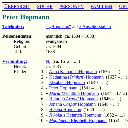
ÜBERSICHT
SUCHE
PERSONEN
FAMILIEN
OR
Peter
Hopmann
Tafelindex:
1 „Hopmann“
auf
3 Anschlusstafeln
Personendaten:
männlich (ca. 1604 – 1688)
Religion:
evangelisch
Geburt:
ca. 1604
Tod:
1688
Verbindung:
N.
(ca. 1612 – ....)
Heirat:
ca. 1635
Kinder:
Anna Katharina Hopmann
(1636 – ....)
+
Katharina (
Trinken
) Hopmann
(1637 – ....)
-
Elisabeth Hopmann
(1640 – ....)
-
Peter Hopmann
(1641 – ....)
-
Maria
Mechthild Hopmann
(1644 – 1713)
+
Heinrich
Arnold
Hopmann
(1646 – ....)
-
Johann
Caspar
Hopmann
(1648 – ....)
-
Helena Hopmann
(1650 – ....)
+
Nikolaus
Heinrich Hopmann
(1652 – ....)
-
Magdalena
Elisabeth Hopmann
(1654 – 1
+