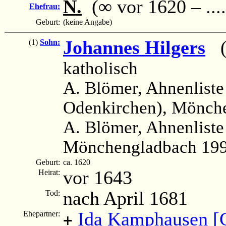
N.
(∞ vor 1620 – ....
Ehefrau:
Geburt:
(keine Angabe)
Johannes Hilgers
(c
(1)
Sohn:
katholisch
A. Blömer, Ahnenliste
Odenkirchen), Mönche
A. Blömer, Ahnenliste
Mönchengladbach 199
Geburt:
ca. 1620
vor 1643
Heirat:
nach April 1681
Tod:
Ida Kamphausen [
Ehepartner:
+