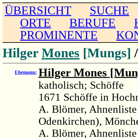
ÜBERSICHT
SUCHE
ORTE
BERUFE
PROMINENTE
KO
Hilger
Mones
[Mungs]
Hilger Mones [Mun
Ehemann:
katholisch; Schöffe
1671 Schöffe in Hoch
A. Blömer, Ahnenliste
Odenkirchen), Mönche
A. Blömer, Ahnenliste