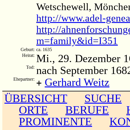
Wetschewell, Mönchen
http://www.adel-genea
http://ahnenforschung
m=family&id=I351
Geburt:
ca. 1635
Mi., 29. Dezember 
Heirat:
nach September 168
Tod:
Gerhard Weitz
Ehepartner:
+
ÜBERSICHT
SUCHE
ORTE
BERUFE
PROMINENTE
KO