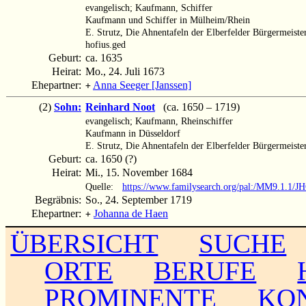
evangelisch; Kaufmann, Schiffer
Kaufmann und Schiffer in Mülheim/Rhein
E. Strutz, Die Ahnentafeln der Elberfelder Bürgermeister
hofius.ged
Geburt:
ca. 1635
Heirat:
Mo., 24. Juli 1673
Ehepartner:
Anna Seeger [Janssen]
+
(2)
Sohn:
Reinhard Noot
(ca. 1650 – 1719)
evangelisch; Kaufmann, Rheinschiffer
Kaufmann in Düsseldorf
E. Strutz, Die Ahnentafeln der Elberfelder Bürgermeister
Geburt:
ca. 1650 (?)
Heirat:
Mi., 15. November 1684
Quelle:
https://www.familysearch.org/pal:/MM9.1.1/
Begräbnis:
So., 24. September 1719
Ehepartner:
Johanna de Haen
+
ÜBERSICHT
SUCHE
ORTE
BERUFE
PROMINENTE
KO