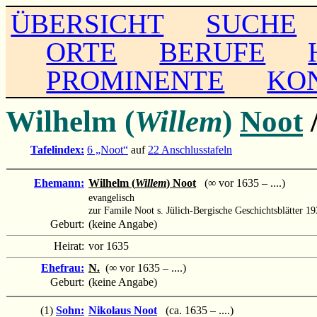
ÜBERSICHT
SUCHE
ORTE
BERUFE
PROMINENTE
KO
Wilhelm (
Willem
)
Noot
Tafelindex:
6 „Noot“
auf
22 Anschlusstafeln
Ehemann:
Wilhelm (
Willem
) Noot
(∞ vor 1635 – ....)
evangelisch
zur Famile Noot s. Jülich-Bergische Geschichtsblätter 193
Geburt:
(keine Angabe)
Heirat:
vor 1635
Ehefrau:
N.
(∞ vor 1635 – ....)
Geburt:
(keine Angabe)
(1)
Sohn:
Nikolaus Noot
(ca. 1635 – ....)