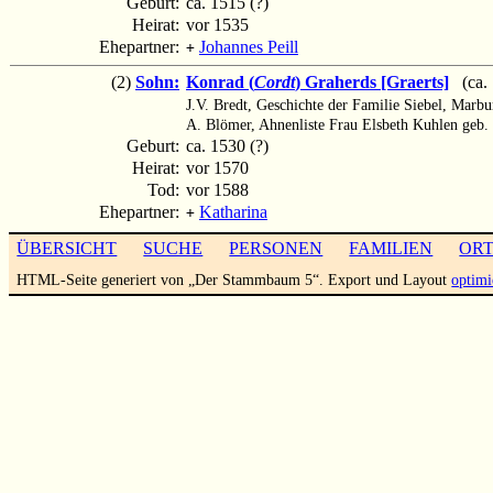
Geburt:
ca. 1515 (?)
Heirat:
vor 1535
Ehepartner:
Johannes Peill
+
(2)
Sohn:
Konrad (
Cordt
) Graherds [Graerts]
(ca. 
J.V. Bredt, Geschichte der Familie Siebel, Marb
A. Blömer, Ahnenliste Frau Elsbeth Kuhlen geb
Geburt:
ca. 1530 (?)
Heirat:
vor 1570
Tod:
vor 1588
Ehepartner:
Katharina
+
ÜBERSICHT
SUCHE
PERSONEN
FAMILIEN
OR
HTML-Seite generiert von „Der Stammbaum 5“. Export und Layout
optimi