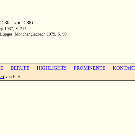
1530 – vor 1588)
urg 1937, S. 275
. Lüpges, Mönchengladbach 1979, S. 99
TE
BERUFE
HIGHLIGHTS
PROMINENTE
KONTAK
ert
von F. H.