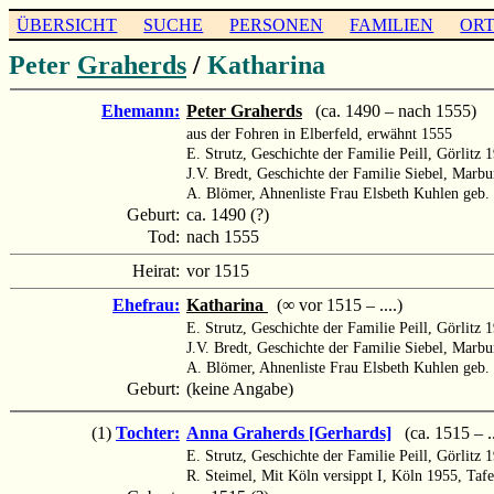
ÜBERSICHT
SUCHE
PERSONEN
FAMILIEN
OR
Peter
Graherds
/
Katharina
Ehemann:
Peter Graherds
(ca. 1490 – nach 1555)
aus der Fohren in Elberfeld, erwähnt 1555
E. Strutz, Geschichte der Familie Peill, Görlitz 
J.V. Bredt, Geschichte der Familie Siebel, Marb
A. Blömer, Ahnenliste Frau Elsbeth Kuhlen geb
Geburt:
ca. 1490 (?)
Tod:
nach 1555
Heirat:
vor 1515
Ehefrau:
Katharina
(∞ vor 1515 – ....)
E. Strutz, Geschichte der Familie Peill, Görlitz 
J.V. Bredt, Geschichte der Familie Siebel, Marb
A. Blömer, Ahnenliste Frau Elsbeth Kuhlen geb
Geburt:
(keine Angabe)
(1)
Tochter:
Anna Graherds [Gerhards]
(ca. 1515 – ..
E. Strutz, Geschichte der Familie Peill, Görlitz 
R. Steimel, Mit Köln versippt I, Köln 1955, Tafe