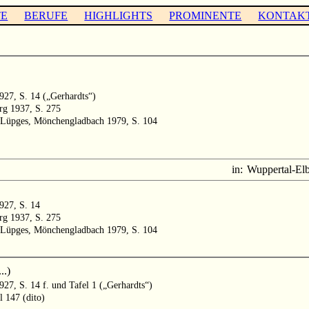
TE
BERUFE
HIGHLIGHTS
PROMINENTE
KONTAK
1927, S. 14 („Gerhardts“)
urg 1937, S. 275
. Lüpges, Mönchengladbach 1979, S. 104
in:
Wuppertal-Elb
1927, S. 14
urg 1937, S. 275
. Lüpges, Mönchengladbach 1979, S. 104
..)
1927, S. 14 f. und Tafel 1 („Gerhardts“)
l 147 (dito)