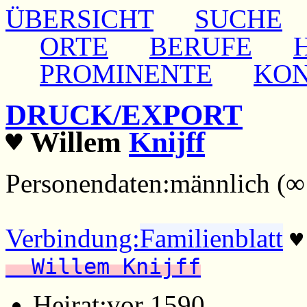
ÜBERSICHT
SUCHE
ORTE
BERUFE
PROMINENTE
KO
DRUCK/EXPORT
♥
Willem
Knijff
Personendaten:
männlich (∞
Verbindung:
Familienblatt
♥
Willem Knijff
Heirat:
vor 1590