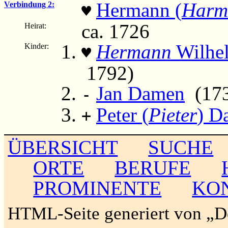
Hermann (
Harm
Verbindung 2:
♥
ca. 1726
Heirat:
Hermann
Wilhel
Kinder:
♥
1792)
Jan Damen
(1731
-
Peter (
Pieter
) D
+
ÜBERSICHT
SUCHE
ORTE
BERUFE
PROMINENTE
KO
HTML-Seite generiert von „