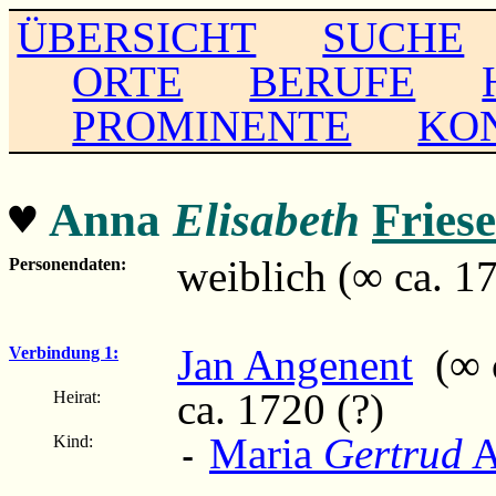
ÜBERSICHT
SUCHE
ORTE
BERUFE
PROMINENTE
KO
♥
Anna
Elisabeth
Fries
weiblich (∞ ca. 1
Personendaten:
Jan Angenent
(∞ c
Verbindung 1:
ca. 1720 (?)
Heirat:
Maria
Gertrud
A
Kind:
-