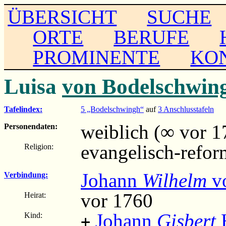
ÜBERSICHT
SUCHE
ORTE
BERUFE
PROMINENTE
KO
Luisa
von Bodelschwin
Tafelindex:
5 „Bodelschwingh“
auf
3 Anschlusstafeln
weiblich (∞ vor 1
Personendaten:
evangelisch-refor
Religion:
Johann
Wilhelm
v
Verbindung:
vor 1760
Heirat:
Johann
Gisbert
H
Kind:
+