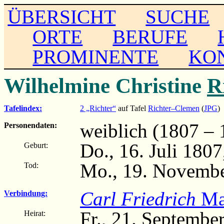
ÜBERSICHT
SUCHE
ORTE
BERUFE
PROMINENTE
KO
Wilhelmine Christine
R
Tafelindex:
2 „Richter“
auf Tafel
Richter–Clemen
(
JPG
)
weiblich (1807 – 
Personendaten:
Do., 16. Juli 1807
Geburt:
Mo., 19. Novemb
Tod:
Carl Friedrich
Ma
Verbindung:
Fr., 21. Septembe
Heirat: