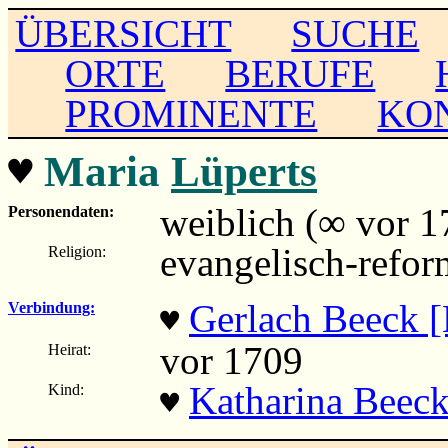
ÜBERSICHT
SUCHE
ORTE
BERUFE
PROMINENTE
KO
♥
Maria
Lüperts
weiblich (∞ vor 1
Personendaten:
evangelisch-refor
Religion:
Gerlach Beeck 
Verbindung:
♥
vor 1709
Heirat:
Katharina Beeck
Kind:
♥