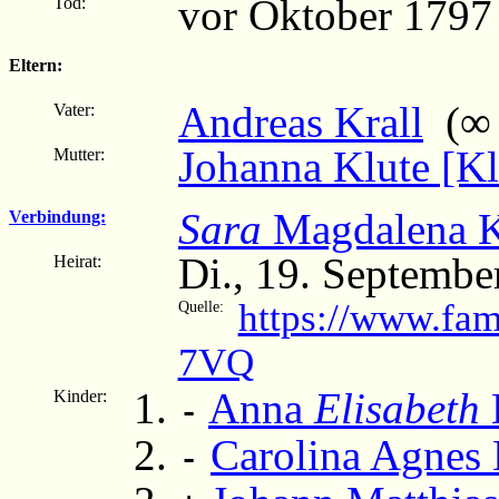
vor Oktober 1797
Tod:
Eltern:
Andreas Krall
(∞ 1
Vater:
Johanna Klute [Kl
Mutter:
Sara
Magdalena K
Verbindung:
Di., 19. Septembe
Heirat:
https://www.fam
Quelle:
7VQ
Anna
Elisabeth
Kinder:
-
Carolina Agnes 
-