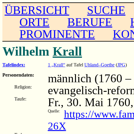
ÜBERSICHT
SUCHE
ORTE
BERUFE
PROMINENTE
KO
Wilhelm
Krall
Tafelindex:
1 „Krall“
auf Tafel
Uhland–Goethe
(
JPG
)
männlich (1760 –
Personendaten:
evangelisch-refor
Religion:
Fr., 30. Mai 1760
Taufe:
https://www.fam
Quelle:
26X