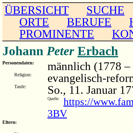
ÜBERSICHT
SUCHE
ORTE
BERUFE
PROMINENTE
KO
Johann
Peter
Erbach
männlich (1778 – .
Personendaten:
evangelisch-refor
Religion:
So., 11. Januar 1
Taufe:
https://www.fam
Quelle:
3BV
Eltern: