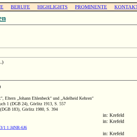
TE
BERUFE
HIGHLIGHTS
PROMINENTE
KONTAK
en
.)
)
k“, Eltern „Johann Ehlenbeck“ und „Adelheid Kehren“
buch 1 (DGB 24), Görlitz 1913, S. 557
 (DGB 183), Görlitz 1980, S. 394
in:
Krefeld
in:
Krefeld
03/1:1:J4NR-6J6
in:
Krefeld