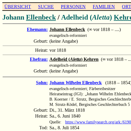
ÜBERSICHT
SUCHE
PERSONEN
FAMILIEN
OR
Johann
Ellenbeck
/
Adelheid (
Aletta
)
Kehr
Ehemann:
Johann Ellenbeck
(∞ vor 1818 – ....)
evangelisch-reformiert
Geburt:
(keine Angabe)
Heirat:
vor 1818
Ehefrau:
Adelheid (
Aletta
) Kehren
(∞ vor 1818 – ...
evangelisch-reformiert
Geburt:
(keine Angabe)
Sohn:
Johann
Wilhelm
Ellenbeck
(1818 – 1854
evangelisch-reformiert; Färbereibesitzer
Heiratseintrag (IGI): „Johann Wilhelm Ehlenbec
B. Koerner / E. Strutz, Bergisches Geschlechter
M. Strutz-Ködel, Bergisches Geschlechterbuch 5
Geburt:
Di., 31. März 1818
Heirat:
Sa., 6. Juni 1840
Quelle:
https://www.familysearch.org/ark:/619
Tod:
Sa., 8. Juli 1854