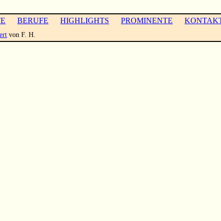
TE
BERUFE
HIGHLIGHTS
PROMINENTE
KONTAK
ert
von F. H.