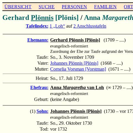
ÜBERSICHT
SUCHE
PERSONEN
FAMILIEN
OR
Gerhard
Plönnis
[Plönis]
/
Anna
Margaret
Tafelindex:
1 „Loh“
auf
2 Anschlusstafeln
Ehemann:
Gerhard Plönnis [Plönis]
(1709 – ....)
evangelisch-reformiert
Zuordnung der Ehe zur Taufe aufgrund der Vorn
Taufe:
So., 3. November 1709
Vater:
Johannes Plönnis [Plönis]
(1668 – ....)
Mutter:
Cornelia Vorsman [Vorstman]
(1671 – ....)
Heirat:
So., 17. Juli 1729
Ehefrau:
Anna
Margaretha
van Loh
(∞ 1729 – ....)
evangelisch-reformiert
Geburt:
(keine Angabe)
(1)
Sohn:
Johannes Plönnis [Plönis]
(1730 – vor 17
evangelisch-reformiert
Taufe:
So., 29. Oktober 1730
Tod:
vor 1732