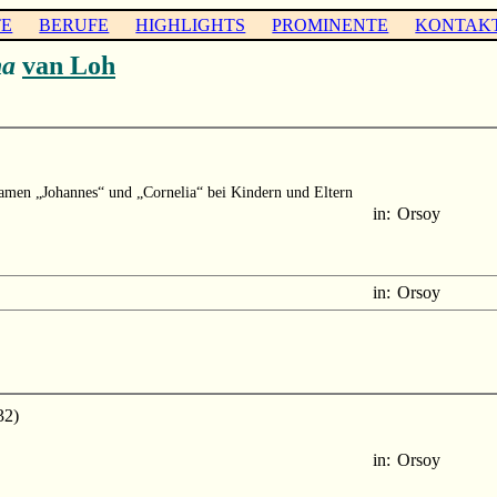
TE
BERUFE
HIGHLIGHTS
PROMINENTE
KONTAK
ha
van Loh
amen „Johannes“ und „Cornelia“ bei Kindern und Eltern
in:
Orsoy
in:
Orsoy
32)
in:
Orsoy