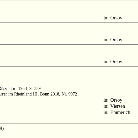
in:
Orsoy
in:
Orsoy
in:
Orsoy
Düsseldorf 1958, S. 389
arrer im Rheinland III, Bonn 2018, Nr. 9972
in:
Orsoy
in:
Viersen
in:
Emmerich
8)