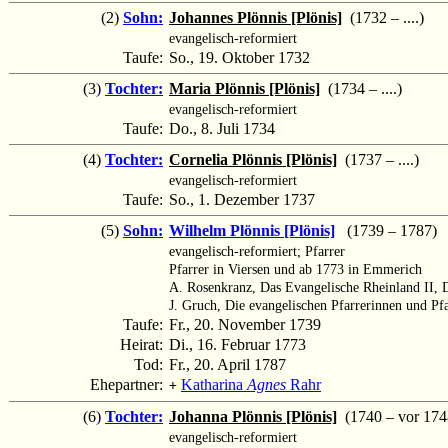
(2)
Sohn:
Johannes Plönnis [Plönis]
(1732 – ....)
evangelisch-reformiert
Taufe:
So., 19. Oktober 1732
(3)
Tochter:
Maria Plönnis [Plönis]
(1734 – ....)
evangelisch-reformiert
Taufe:
Do., 8. Juli 1734
(4)
Tochter:
Cornelia Plönnis [Plönis]
(1737 – ....)
evangelisch-reformiert
Taufe:
So., 1. Dezember 1737
(5)
Sohn:
Wilhelm Plönnis [Plönis]
(1739 – 1787)
evangelisch-reformiert; Pfarrer
Pfarrer in Viersen und ab 1773 in Emmerich
A. Rosenkranz, Das Evangelische Rheinland II, 
J. Gruch, Die evangelischen Pfarrerinnen und Pf
Taufe:
Fr., 20. November 1739
Heirat:
Di., 16. Februar 1773
Tod:
Fr., 20. April 1787
Ehepartner:
Katharina
Agnes
Rahr
+
(6)
Tochter:
Johanna Plönnis [Plönis]
(1740 – vor 174
evangelisch-reformiert