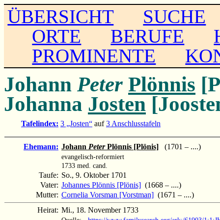
ÜBERSICHT
SUCHE
ORTE
BERUFE
PROMINENTE
KO
Johann
Peter
Plönnis
[P
Johanna
Josten
[Jooste
Tafelindex:
3 „Josten“
auf
3 Anschlusstafeln
Ehemann:
Johann
Peter
Plönnis [Plönis]
(1701 – ....)
evangelisch-reformiert
1733 med. cand.
Taufe:
So., 9. Oktober 1701
Vater:
Johannes Plönnis [Plönis]
(1668 – ....)
Mutter:
Cornelia Vorsman [Vorstman]
(1671 – ....)
Heirat:
Mi., 18. November 1733
Quelle:
https://www.familysearch.org/ark:/61903/1:1