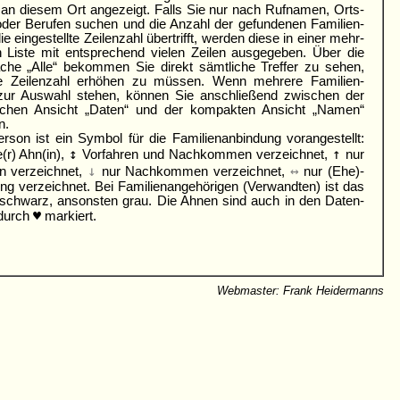
n diesem Ort angezeigt. Falls Sie nur nach Ruf­namen, Orts­
der Berufen suchen und die Anzahl der gefundenen Familien­
 ein­gestellte Zeilen­zahl übertrifft, werden diese in einer mehr­
n Liste mit ent­sprechend vielen Zeilen aus­gegeben. Über die
äche „Alle“ bekommen Sie direkt sämtliche Treffer zu sehen,
e Zeilen­zahl erhöhen zu müssen. Wenn mehrere Familien­
ur Auswahl stehen, können Sie an­schließend zwischen der
­lichen Ansicht „Daten“ und der kom­pakten Ansicht „Namen“
n.
rson ist ein Symbol für die Familienanbindung vorangestellt:
↕
↑
(r) Ahn(in),
Vor­fahren und Nach­kommen verzeichnet,
nur
↓
↔
n verzeichnet,
nur Nach­kommen verzeichnet,
nur (Ehe)­
ng ver­zeichnet. Bei Familien­angehöri­gen (Ver­wandten) ist das
schwarz, ansonsten grau. Die Ahnen sind auch in den Daten­
♥
 durch
markiert.
Webmaster: Frank Heidermanns