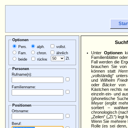
Star
Optionen
Suchf
Pers.
alph.
vollst.
Unter
Optionen
kö
Fam.
chron.
ähnlich
Familien­blätter ode
Zl.
beide
rückw.
Fall werden die Erge
brauchen Sie von
Personen
können statt
Herm
Rufname(n):
„vollständig“ unte
und
Wilhelm Friedr
oder
Bäcker
vo
Familienname:
Kästchen rechts ne
einzeln ein- und a
(phonetische Suche
Meyer
(ergibt mehr
Positionen
sortiert – wahl­
Ortsname:
chronologisch (nac
„Zeilen“
(„Zl.“) legt
Wenn Sie mehrere R
Beruf:
Rolle (es sei denn, 