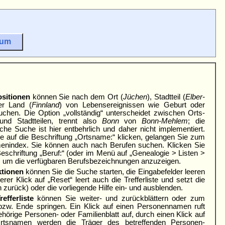
sum
sitionen
können Sie nach dem Ort (
Jüchen
), Stadtteil (
Elber­
er Land (
Finnland
) von Lebens­ereig­nissen wie Geburt oder
uchen. Die Option „voll­ständig“ unter­scheidet zwischen Orts­
nd Stadt­teilen, trennt also
Bonn
von
Bonn-Mehlem
; die
che Suche ist hier entbehrlich und daher nicht imple­mentiert.
 auf die Be­schriftung „Orts­name:“ klicken, gelangen Sie zum
en­index. Sie können auch nach Berufen suchen. Klicken Sie
Beschrif­tung „Beruf:“ (oder im Menü auf „Genea­logie > Listen >
, um die verfüg­baren Berufs­bezeich­nungen anzuzeigen.
tionen
können Sie die Suche starten, die Eingabefelder leeren
terer Klick auf „Reset“ leert auch die Trefferliste und setzt die
 zurück) oder die vorliegende Hilfe ein- und ausblenden
.
refferliste
können Sie weiter- und zurückblättern oder zum
zw. Ende sprin­gen. Ein Klick auf einen Personen­namen ruft
hörige Personen- oder Fami­lien­blatt auf, durch einen Klick auf
rtsnamen werden die Träger des betreffenden Personen­