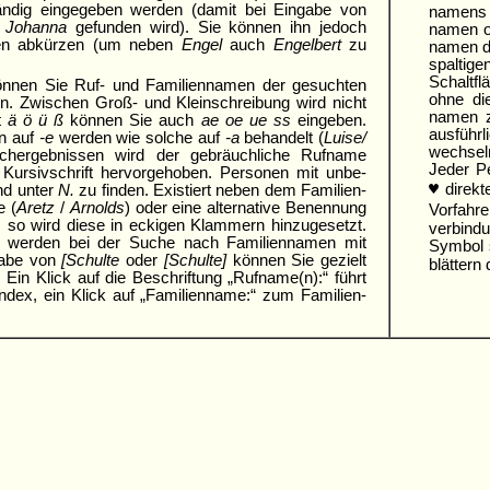
ndig eingegeben werden (damit bei Eingabe von
namens a
h
Johanna
gefunden wird). Sie können ihn jedoch
namen o
hen abkürzen (um neben
Engel
auch
Engelbert
zu
namen die
spaltige
Schaltfl
nnen Sie Ruf- und Familiennamen der gesuchten
ohne di
n. Zwischen Groß- und Klein­schreibung wird nicht
namen z
tt
ä ö ü ß
können Sie auch
ae oe ue ss
eingeben.
ausführ
n auf
-e
werden wie solche auf
-a
behan­delt (
Luise/
wechsel
chergebnissen wird der gebräuchliche Rufname
Jeder Pe
ursivschrift hervor­gehoben. Personen mit unbe­
♥
direkte
nd unter
N.
zu finden. Existiert neben dem Familien­
e (
Aretz
/
Arnolds
) oder eine alter­native Benennung
Vorfahre
), so wird diese in eckigen Klammern hinzugesetzt.
verbindu
n werden bei der Suche nach Familien­namen mit
Symbol 
gabe von
[Schulte
oder
[Schulte]
können Sie gezielt
blättern
Ein Klick auf die Beschriftung „Rufname(n):“ führt
ndex, ein Klick auf „Familien­name:“ zum Familien­