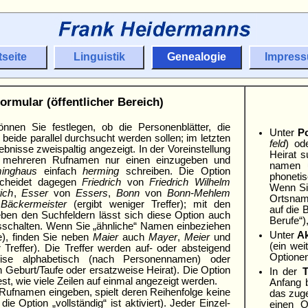
tseite
Linguistik
Genealogie
Impres
ormular (öffentlicher Bereich)
nnen Sie festlegen, ob die Personenblätter, die
Unter
Po
r beide parallel durch­sucht werden sollen; im letzten
feld
) od
bnisse zweispaltig ange­zeigt. In der Vorein­stellung
Heirat s
 mehreren Rufnamen nur einen einzu­geben und
namen u
inghaus
einfach
herming
schreiben. Die Option
phonetis
rscheidet dagegen
Fried­rich
von
Friedrich Wilhelm
Wenn Sie
ich
,
Esser
von
Essers
,
Bonn
von
Bonn-Mehlem
Orts­nam
n
Bäcker­meister
(ergibt weniger Treffer); mit den
auf die 
ben den Suchfeldern lässt sich diese Option auch
Berufe“)
usschalten. Wenn Sie „ähnliche“ Namen einbeziehen
Unter
Ak
), finden Sie neben
Maier
auch
Mayer
,
Meier
und
(ein wei
 Treffer). Die Treffer werden auf- oder absteigend
Optionen
weise alpha­betisch (nach Personennamen) oder
h Geburt/
Taufe oder ersatzweise Heirat). Die Option
In der
T
 fest, wie viele Zeilen auf einmal angezeigt werden.
Anfang b
ufnamen eingeben, spielt deren Reihenfolge keine
das zuge
die Option „vollständig“ ist aktiviert). Jeder Einzel­
einen O