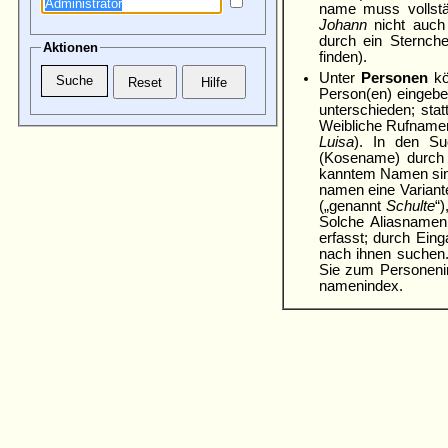
name muss vollstä
Johann
nicht auc
durch ein Stern­c
Aktionen
finden).
Unter
Personen
kö
Person(en) eingebe
unterschieden; sta
Weibliche Rufname
Luisa
). In den Su
(Kosename) durch K
kann­tem Namen si
namen eine Variant
(„genannt
Schulte
“
Solche Alias­name
erfasst; durch Ein
nach ihnen suchen. 
Sie zum Personen­i
namen­index.