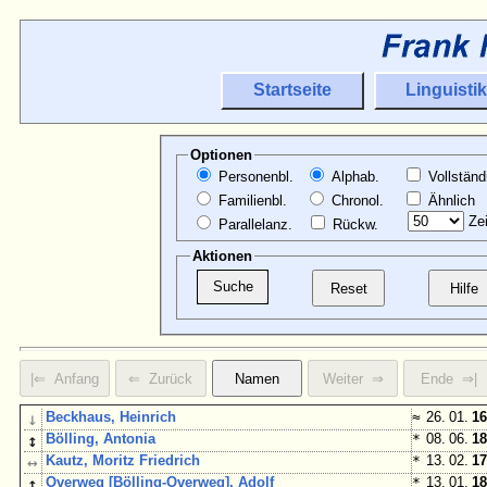
Startseite
Linguistik
Optionen
Personenbl.
Alphab.
Vollständ
Familienbl.
Chronol.
Ähnlich
Zei
Parallelanz.
Rückw.
Aktionen
↓
Beckhaus, Heinrich
≈
26. 01.
16
↕
Bölling, Antonia
*
08. 06.
18
↔
Kautz, Moritz Friedrich
*
13. 02.
17
↑
Overweg [Bölling-Overweg], Adolf
*
13. 01.
18