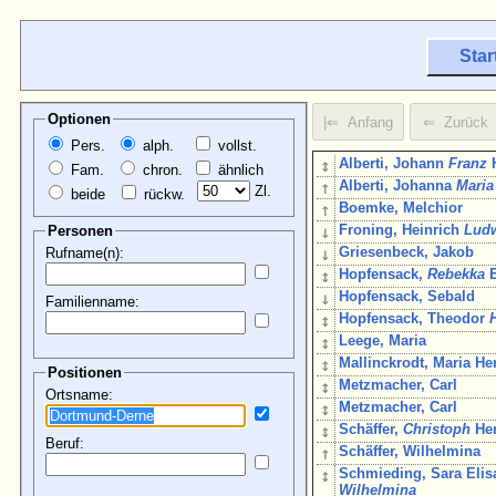
Star
Optionen
Pers.
alph.
vollst.
↕
Alberti, Johann
Franz
H
Fam.
chron.
ähnlich
↑
Alberti, Johanna
Maria
Zl.
beide
rückw.
↑
Boemke, Melchior
↓
Froning, Heinrich
Lud
Personen
↓
Griesenbeck, Jakob
Rufname(n):
↕
Hopfensack,
Rebekka
E
↓
Hopfensack, Sebald
Familienname:
↕
Hopfensack, Theodor
↕
Leege, Maria
↕
Mallinckrodt, Maria He
Positionen
↕
Metzmacher, Carl
Ortsname:
↕
Metzmacher, Carl
↕
Schäffer,
Christoph
He
Beruf:
↑
Schäffer, Wilhelmina
↕
Schmieding, Sara Elis
Wilhelmina