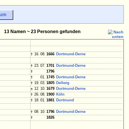
sum
13 Namen ~ 23 Personen gefunden
†
16. 08.
1666
Dortmund
-
Derne
†
23. 07.
1701
Dortmund
-
Derne
†
1796
†
01.
1745
Dortmund
-
Derne
†
19. 03.
1805
Dellwig
±
12. 10.
1679
Dortmund
-
Derne
†
26. 08.
1900
Köln
†
18. 01.
1881
Dortmund
†
08. 10.
1796
Dortmund
-
Derne
†
1826