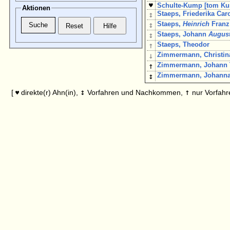
♥
Schulte-Kump [tom Ku
Aktionen
↕
Staeps, Friederika Car
↕
Staeps,
Heinrich
Franz
↕
Staeps, Johann
Augus
↑
Staeps, Theodor
↓
Zimmermann, Christi
↑
Zimmermann, Johann 
↕
Zimmermann, Johann
↕
↑
[
direkte(r) Ahn(in),
Vorfahren und Nachkommen,
nur Vorfahr
♥