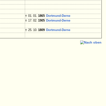
†
01. 01.
1865
Dortmund
-
Derne
†
17. 02.
1905
Dortmund
-
Derne
†
25. 10.
1809
Dortmund
-
Derne