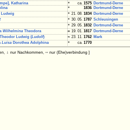
mpe], Katharina
*
ca.
1575
Dortmund
-
Derne
olina
*
1836
Dortmund
-
Derne
 Ludwig
*
21. 08.
1834
Dortmund
-
Derne
t
*
30. 05.
1787
Schleusingen
*
29. 05.
1832
Dortmund
-
Derne
na
Wilhelmina
Theodora
∞
19. 01.
1817
Dortmund
-
Derne
Theodor Ludwig (
Ludolf
)
≈
23. 11.
1762
Mark
a
Luisa
Dorothea Adolphina
*
ca.
1770
↓
↔
en,
nur Nachkommen,
nur (Ehe)verbindung ]