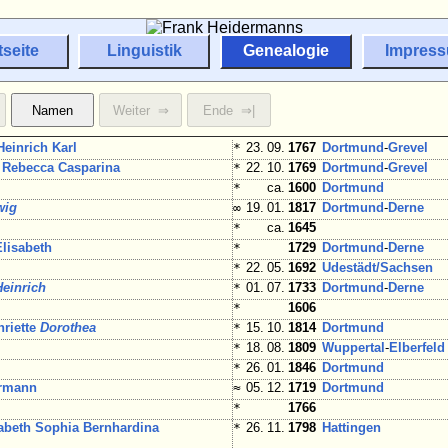
tseite
Linguistik
Genealogie
Impres
einrich Karl
*
23. 09.
1767
Dortmund
-
Grevel
Rebecca Casparina
*
22. 10.
1769
Dortmund
-
Grevel
*
ca.
1600
Dortmund
wig
∞
19. 01.
1817
Dortmund
-
Derne
*
ca.
1645
lisabeth
*
1729
Dortmund
-
Derne
*
22. 05.
1692
Udestädt/
Sachsen
Heinrich
*
01. 07.
1733
Dortmund
-
Derne
*
1606
nriette
Dorothea
*
15. 10.
1814
Dortmund
*
18. 08.
1809
Wuppertal
-
Elberfeld
*
26. 01.
1846
Dortmund
rmann
≈
05. 12.
1719
Dortmund
*
1766
abeth Sophia Bernhardina
*
26. 11.
1798
Hattingen