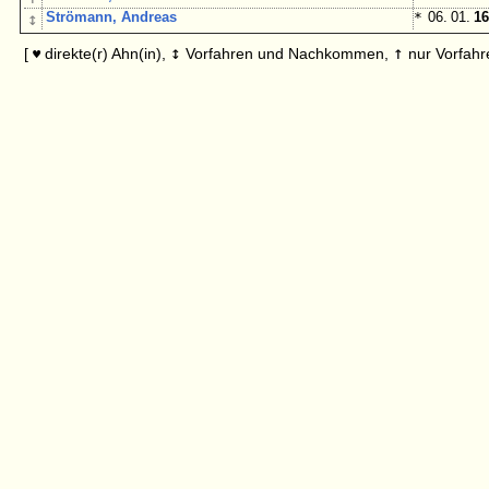
↕
Strömann, Andreas
*
06. 01.
16
↕
↑
[
direkte(r) Ahn(in),
Vorfahren und Nachkommen,
nur Vorfahr
♥