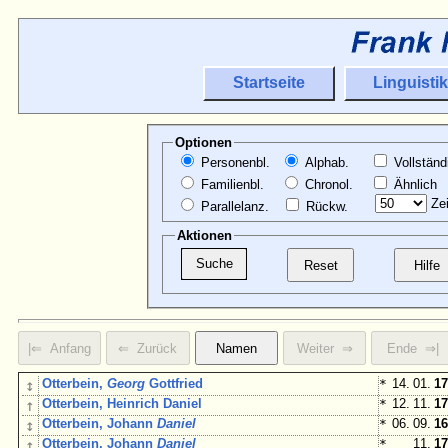
Startseite
Linguistik
Optionen
Personenbl.
Alphab.
Vollständ
Familienbl.
Chronol.
Ähnlich
Zei
Parallelanz.
Rückw.
Aktionen
↕
Otterbein,
Georg
Gottfried
*
14. 01.
17
↑
Otterbein, Heinrich Daniel
*
12. 11.
17
↕
Otterbein, Johann
Daniel
*
06. 09.
16
↑
Otterbein, Johann
Daniel
*
11.
17