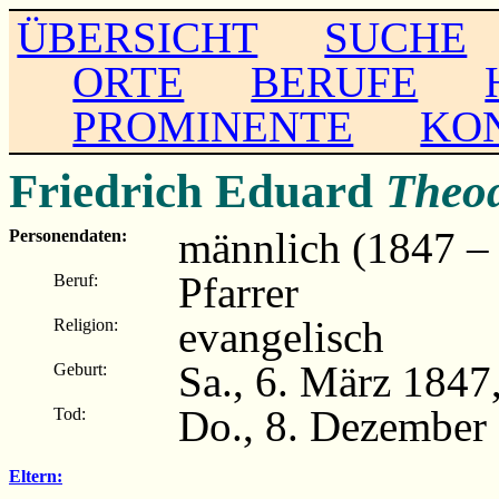
ÜBERSICHT
SUCHE
ORTE
BERUFE
PROMINENTE
KO
Friedrich Eduard
Theo
männlich (1847 –
Personendaten:
Pfarrer
Beruf:
evangelisch
Religion:
Sa., 6. März 184
Geburt:
Do., 8. Dezember
Tod:
Eltern: