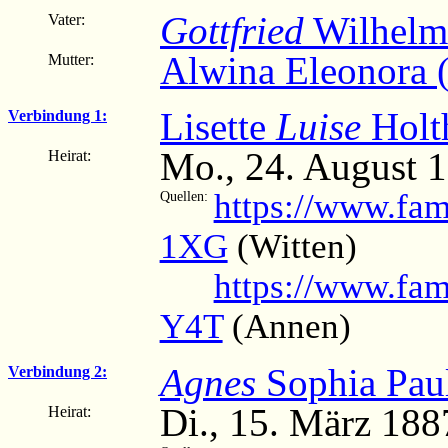
Gottfried
Wilhelm
Vater:
Alwina Eleonora 
Mutter:
Lisette
Luise
Holt
Verbindung 1:
Mo., 24. August 1
Heirat:
https://www.fam
Quellen:
1XG
(Witten)
https://www.fam
Y4T
(Annen)
Agnes
Sophia Paul
Verbindung 2:
Di., 15. März 18
Heirat: