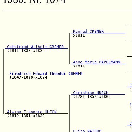
                                                       
                                                       
                                                     __
                                                    |  
 Konrad CREMER         
|  
                            | x1811                 |  
                            |                       |__
                            |                          
 Gottfried Wilhelm CREMER  
|                          
| (1811-1888)x1839          |                          
|                           |                        __
|                           |                       |  
|                           |
 Anna Maria PAPELMANN  
|  
|                             x1811                 |  
|                                                   |__
|--
Friedrich Eduard Theodor CREMER
|  
(1847-1898)x1874
|                                                      
|                                                    
 J
|                                                   | (
|                            
 Christian HUECK       
|

|                           | (1781-1852)x1809      |  
|                           |                       |  
|                           |                       |
 C
|                           |                         (
|
 Alwina Eleonora HUECK     
|

  (1812-1851)x1839          |                          
                            |                          
                            |                        
 J
                            |                       | (
                            |
 Luisa NATORP          
|
