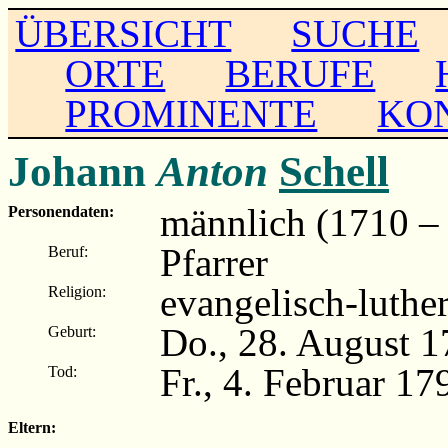
ÜBERSICHT
SUCHE
ORTE
BERUFE
PROMINENTE
KO
Johann
Anton
Schell
männlich (1710 –
Personendaten:
Pfarrer
Beruf:
evangelisch-luthe
Religion:
Do., 28. August 
Geburt:
Fr., 4. Februar 1
Tod:
Eltern: