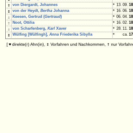
↑
von Diergardt, Johannes
*
13. 09.
18
↕
von der Heydt,
Bertha
Johanna
*
16. 06.
18
↓
Keesen, Gertrud (
Gertraud
)
*
06. 04.
18
↑
Noot, Ottilia
*
16. 02.
18
↓
von Scharfenberg,
Karl
Xaver
*
28. 11.
18
↕
Wülfing [Wülfingh],
Anna
Friederika Sibylla
*
ca.
17
↕
↑
[
direkte(r) Ahn(in),
Vorfahren und Nachkommen,
nur Vorfahr
♥