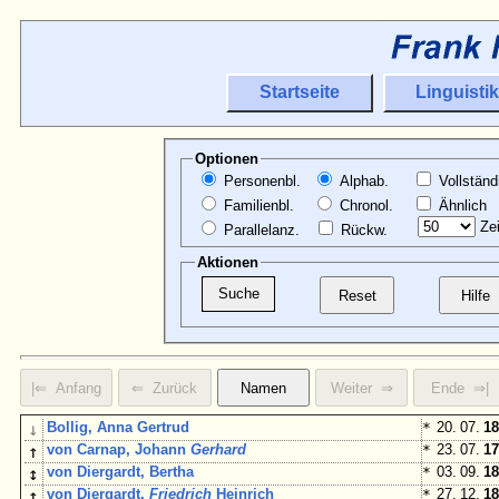
Startseite
Linguistik
Optionen
Personenbl.
Alphab.
Vollständ
Familienbl.
Chronol.
Ähnlich
Zei
Parallelanz.
Rückw.
Aktionen
↓
Bollig, Anna Gertrud
*
20. 07.
18
↑
von Carnap, Johann
Gerhard
*
23. 07.
17
↕
von Diergardt, Bertha
*
03. 09.
18
↕
von Diergardt,
Friedrich
Heinrich
*
27. 12.
18