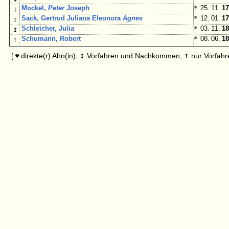
↓
Mockel,
Peter
Joseph
*
25. 11.
17
↕
Sack, Gertrud Juliana Eleonora
Agnes
*
12. 01.
17
↕
Schleicher, Julia
*
03. 11.
18
↑
Schumann, Robert
*
08. 06.
18
↕
↑
[
direkte(r) Ahn(in),
Vorfahren und Nachkommen,
nur Vorfahr
♥