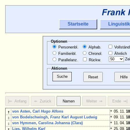
Startseite
Linguistik
Optionen
Personenbl.
Alphab.
Vollständ
Familienbl.
Chronol.
Ähnlich
Zei
Parallelanz.
Rückw.
Aktionen
↑
von Asten, Carl
Hugo
Alfons
*
05. 11.
18
↕
von Bodelschwingh,
Franz
Karl August Ludwig
*
09. 11.
18
↕
von Hymmen, Carolina Johanna (
Clara
)
*
11. 04.
18
↕
Lies, Wilhelm
Karl
*
25. 09.
18