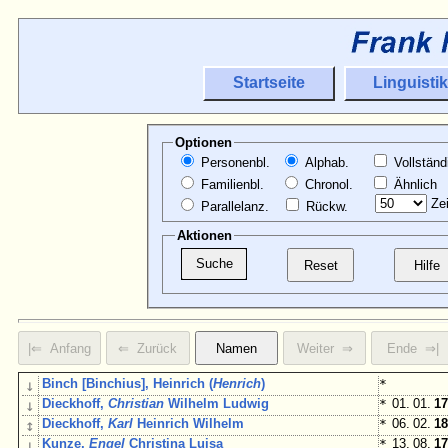
Startseite
Linguistik
Optionen
Personenbl.
Alphab.
Vollständ
Familienbl.
Chronol.
Ähnlich
Zei
Parallelanz.
Rückw.
Aktionen
↓
Binch [Binchius], Heinrich (
Henrich
)
*
↓
Dieckhoff,
Christian
Wilhelm Ludwig
*
01. 01.
17
↕
Dieckhoff,
Karl
Heinrich Wilhelm
*
06. 02.
18
↓
Kunze,
Engel
Christina Luisa
*
13. 08.
17