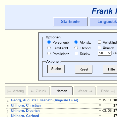
Startseite
Linguistik
Optionen
Personenbl.
Alphab.
Vollständ
Familienbl.
Chronol.
Ähnlich
Zei
Parallelanz.
Rückw.
Aktionen
↓
Georg, Augusta Elisabeth (
Auguste Elise
)
*
15. 11.
18
↕
Uhlhorn, Christian
*
17
↕
Uhlhorn, Diedrich
*
03. 06.
17
↕
Uhlhorn, Gerhard
*
17