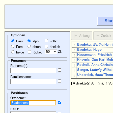
Star
Optionen
Pers.
alph.
vollst.
↕
Baedeker,
Bertha
Henri
Fam.
chron.
ähnlich
↑
Baedeker, Hugo
Zl.
beide
rückw.
↕
Hausemann, Friedrich
↑
Knevels,
Otto
Karl Mel
Personen
↕
Rocholl, Anna Christi
Rufname(n):
↑
Senger,
Ludwig
Wilhe
↕
Undereick,
Adolf
Theod
Familienname:
↕
[
direkte(r) Ahn(in),
Vo
♥
Positionen
Ortsname:
Beruf: