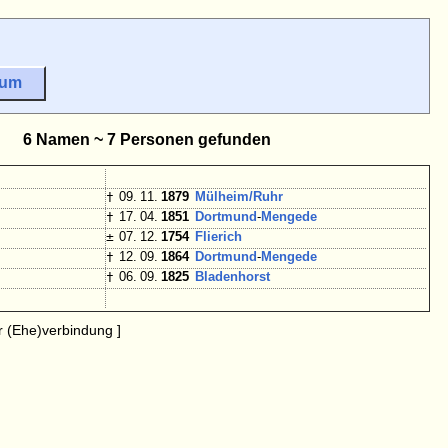
sum
6 Namen ~ 7 Personen gefunden
†
09. 11.
1879
Mülheim/
Ruhr
†
17. 04.
1851
Dortmund
-
Mengede
±
07. 12.
1754
Flierich
†
12. 09.
1864
Dortmund
-
Mengede
†
06. 09.
1825
Bladenhorst
 (Ehe)verbindung ]