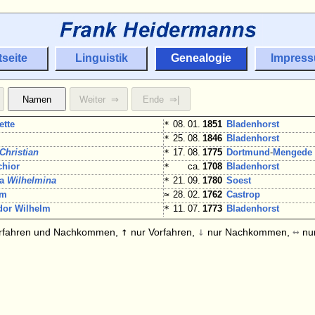
tseite
Linguistik
Genealogie
Impres
ette
*
08. 01.
1851
Bladenhorst
*
25. 08.
1846
Bladenhorst
Christian
*
17. 08.
1775
Dortmund
-
Mengede
chior
*
ca.
1708
Bladenhorst
na
Wilhelmina
*
21. 09.
1780
Soest
lm
≈
28. 02.
1762
Castrop
or Wilhelm
*
11. 07.
1773
Bladenhorst
↑
↓
↔
rfahren und Nachkommen,
nur Vorfahren,
nur Nachkommen,
nur