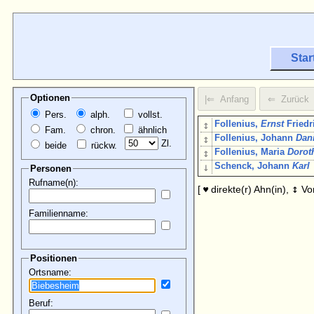
Star
Optionen
Pers.
alph.
vollst.
↕
Follenius,
Ernst
Friedr
Fam.
chron.
ähnlich
↕
Follenius, Johann
Dan
Zl.
beide
rückw.
↕
Follenius, Maria
Dorot
↓
Schenck, Johann
Karl
Personen
Rufname(n):
↕
[
direkte(r) Ahn(in),
Vo
♥
Familienname:
Positionen
Ortsname:
Beruf: