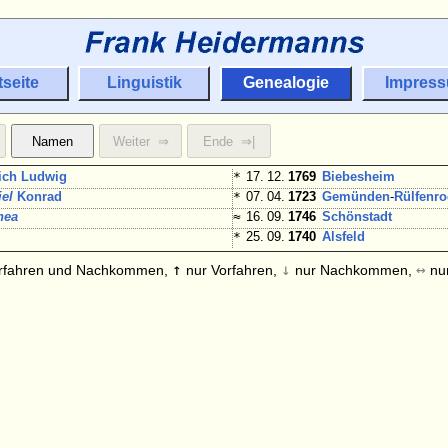
tseite
Linguistik
Genealogie
Impres
ich Ludwig
*
17. 12.
1769
Biebesheim
iel
Konrad
*
07. 04.
1723
Gemünden
-
Rülfenr
hea
≈
16. 09.
1746
Schönstadt
*
25. 09.
1740
Alsfeld
↑
↓
↔
rfahren und Nachkommen,
nur Vorfahren,
nur Nachkommen,
nur