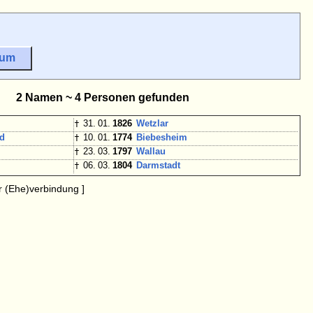
sum
2 Namen ~ 4 Personen gefunden
†
31. 01.
1826
Wetzlar
od
†
10. 01.
1774
Biebesheim
†
23. 03.
1797
Wallau
†
06. 03.
1804
Darmstadt
 (Ehe)verbindung ]