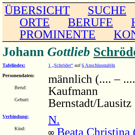
ÜBERSICHT
SUCHE
ORTE
BERUFE
PROMINENTE
KO
Johann
Gottlieb
Schröd
Tafelindex:
1 „Schröder“
auf
6 Anschlusstafeln
männlich (.... – ...
Personendaten:
Kaufmann
Beruf:
Bernstadt/Lausitz
Geburt:
N.
Verbindung:
Beata Christina 
Kind:
∞