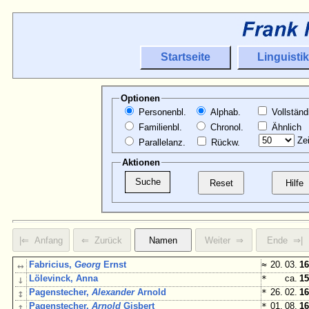
Startseite
Linguistik
Optionen
Personenbl.
Alphab.
Vollständ
Familienbl.
Chronol.
Ähnlich
Zei
Parallelanz.
Rückw.
Aktionen
↔
Fabricius,
Georg
Ernst
≈
20. 03.
16
↓
Lölevinck, Anna
*
ca.
15
↕
Pagenstecher,
Alexander
Arnold
*
26. 02.
16
↕
Pagenstecher,
Arnold
Gisbert
*
01. 08.
16