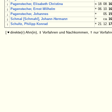
↑
Pagenstecher, Elisabeth Christina
≈
18. 08.
16
↕
Pagenstecher, Ernst
Wilhelm
*
06. 10.
16
↓
Pagenstecher,
Johann
es
*
05.
15
↕
Schmal [Schmahl], Johann
Hermann
*
ca.
16
↑
Schultz, Philipp Konrad
*
21. 12.
17
↕
↑
[
direkte(r) Ahn(in),
Vorfahren und Nachkommen,
nur Vorfahr
♥