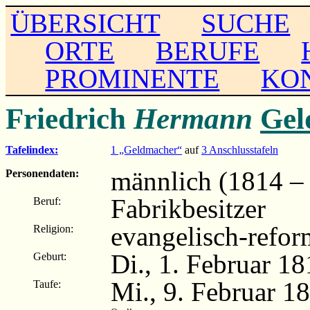
ÜBERSICHT
SUCHE
ORTE
BERUFE
PROMINENTE
KO
Friedrich
Hermann
Gel
Tafelindex:
1 „Geldmacher“
auf
3 Anschlusstafeln
männlich (1814 –
Personendaten:
Fabrikbesitzer
Beruf:
evangelisch-refor
Religion:
Di., 1. Februar 1
Geburt:
Mi., 9. Februar 1
Taufe: