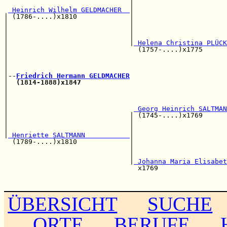
                               |                       
 Heinrich Wilhelm GELDMACHER  
|

| (1786-....)x1810             |                       
|                              |                       
|                              |                       
|                              |                       
|                              |
 Helena Christina PLÜCK
|                                (1757-....)x1775      
|                                                      
|                                                      
|                                                      
|--
Friedrich Hermann GELDMACHER
|  
(1814-1888)x1847
                                    
|                                                      
|                                                      
|                                                      
|                               
 Georg Heinrich SALTMAN
|                              | (1745-....)x1769      
|                              |                       
|                              |                       
|
 Henriette SALTMANN           
|                       
  (1789-....)x1810             |                       
                               |                       
                               |                       
                               |
 Johanna Maria Elisabet
                                 x1769                 
                                                       
ÜBERSICHT
SUCHE
ORTE
BERUFE