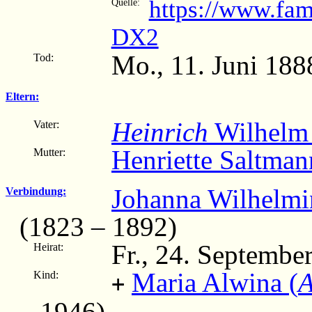
https://www.fa
Quelle:
DX2
Mo., 11. Juni 188
Tod:
Eltern:
Heinrich
Wilhelm
Vater:
Henriette Saltman
Mutter:
Johanna Wilhelmi
Verbindung:
(1823 – 1892)
Fr., 24. Septembe
Heirat:
Maria Alwina (
A
Kind:
+
1946)