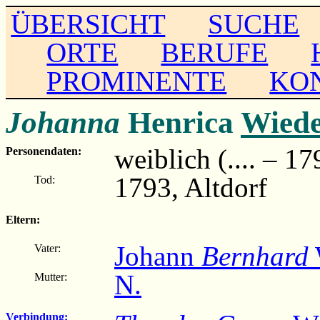
ÜBERSICHT
SUCHE
ORTE
BERUFE
PROMINENTE
KO
Johanna
Henrica
Wied
weiblich (.... – 17
Personendaten:
1793, Altdorf
Tod:
Eltern:
Johann
Bernhard
Vater:
N.
Mutter:
Verbindung: