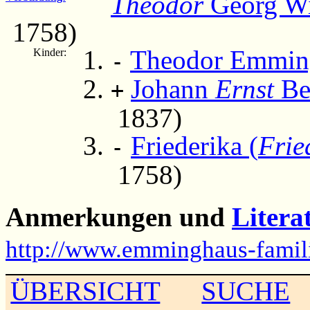
Theodor
Georg W
1758)
Theodor Emmin
Kinder:
-
Johann
Ernst
Be
+
1837)
Friederika (
Frie
-
1758)
Anmerkungen und
Litera
http://www.emminghaus-famili
ÜBERSICHT
SUCHE