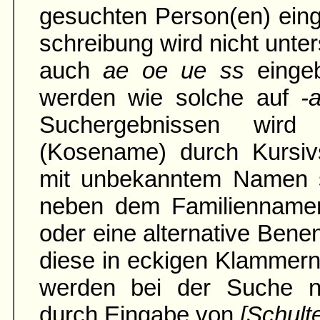
gesuchten Person(en) ein
schreibung wird nicht unter
auch
ae oe ue ss
einge
werden wie solche auf
-
Suchergebnissen wird
(Kosename) durch Kursivs
mit unbe­kann­tem Namen 
neben dem Familien­namen
oder eine alter­native Ben
diese in eckigen Klammern
werden bei der Suche na
durch Eingabe von
[Schult