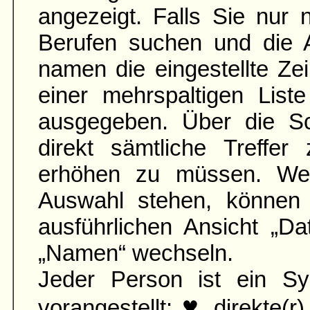
angezeigt. Falls Sie nur
Berufen suchen und die 
namen die ein­gestellte Zei
einer mehr­spaltigen List
aus­gegeben. Über die S
direkt sämtliche Treffer
erhöhen zu müssen. Wen
Auswahl stehen, können 
ausführ­lichen Ansicht „D
„Namen“ wechseln.
Jeder Person ist ein Sy
♥
vorangestellt:
direkte(r)