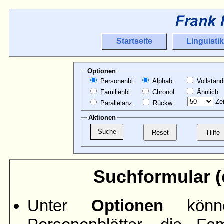
Startseite
Linguistik
Optionen
Personenbl.
Alphab.
Vollständ
Familienbl.
Chronol.
Ähnlich
Zei
Parallelanz.
Rückw.
Aktionen
Suchformular (ö
Unter
Optionen
könne