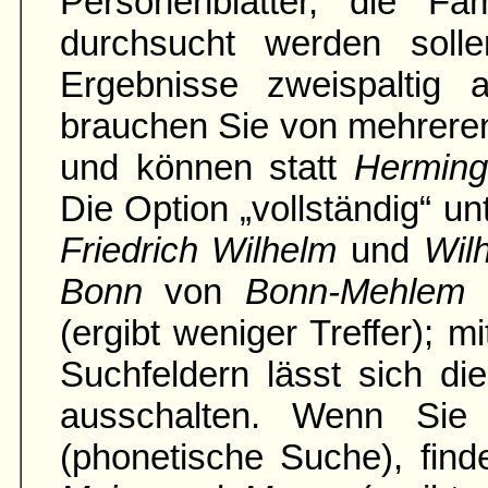
Personenblätter, die Fami
durch­sucht werden soll
Ergebnisse zweispaltig an
brauchen Sie von mehrere
und können statt
Hermin
Die Option „vollständig“ u
Friedrich Wilhelm
und
Wil
Bonn
von
Bonn-Mehlem
(ergibt weniger Treffer); 
Suchfeldern lässt sich di
ausschalten. Wenn Sie 
(phonetische Suche), fin