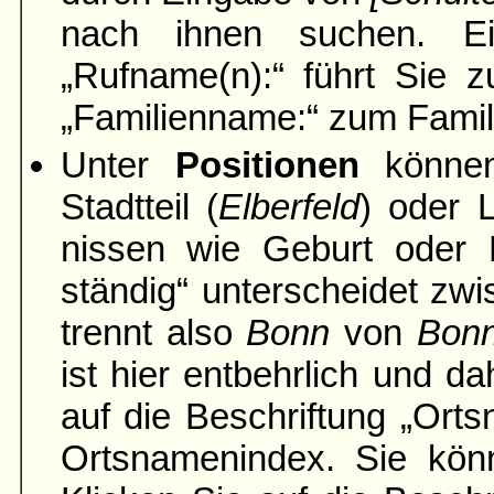
nach ihnen suchen. Ei
„Rufname(n):“ führt Sie z
„Familien­name:“ zum Famil
Unter
Positionen
können
Stadtteil (
Elber­feld
) oder 
nissen wie Geburt oder H
ständig“ unter­scheidet zwi
trennt also
Bonn
von
Bon
ist hier entbehrlich und da
auf die Be­schriftung „Ort
Orts­namen­index. Sie k