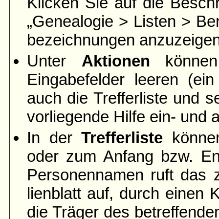
Klicken Sie auf die Beschr
„Genea­logie > Listen > Ber
bezeich­nungen anzuzeigen
Unter
Aktionen
können 
Eingabefelder leeren
(ein
auch die Trefferliste und s
vorliegende Hilfe ein- und
In der
Trefferliste
können
oder zum Anfang bzw. End
Personen­namen ruft das 
lien­blatt auf, durch eine
die Träger des betreffend