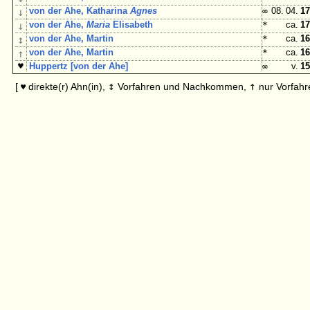
↓
von der Ahe, Katharina
Agnes
∞
08. 04.
17
↓
von der Ahe,
Maria
Elisabeth
*
ca.
17
↕
von der Ahe, Martin
*
ca.
16
↑
von der Ahe, Martin
*
ca.
16
♥
Huppertz [von der Ahe]
∞
v.
15
↕
↑
[
direkte(r) Ahn(in),
Vorfahren und Nachkommen,
nur Vorfahr
♥