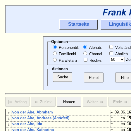
Startseite
Linguistik
Optionen
Personenbl.
Alphab.
Vollständ
Familienbl.
Chronol.
Ähnlich
Zei
Parallelanz.
Rückw.
Aktionen
↑
von der Ahe, Abraham
≈
09. 06.
16
↓
von der Ahe, Andreas (
Andrieß
)
*
ca.
15
↕
von der Ahe, Ida
*
ca.
16
↕
von der Ahe, Katharina
*
ca.
16