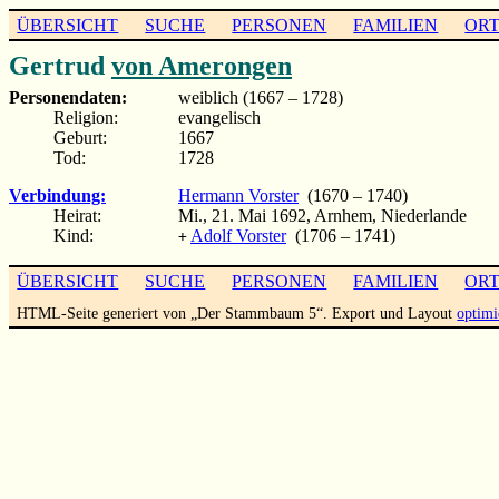
ÜBERSICHT
SUCHE
PERSONEN
FAMILIEN
OR
Gertrud
von Amerongen
Personendaten:
weiblich (1667 – 1728)
Religion:
evangelisch
Geburt:
1667
Tod:
1728
Verbindung:
Hermann Vorster
(1670 – 1740)
Heirat:
Mi., 21. Mai 1692, Arnhem, Niederlande
Kind:
Adolf Vorster
(1706 – 1741)
+
ÜBERSICHT
SUCHE
PERSONEN
FAMILIEN
OR
HTML-Seite generiert von „Der Stammbaum 5“. Export und Layout
optimi