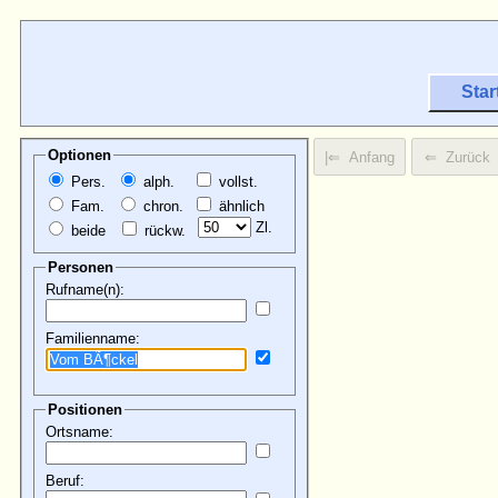
Star
Optionen
Pers.
alph.
vollst.
Fam.
chron.
ähnlich
Zl.
beide
rückw.
Personen
Rufname(n):
Familienname:
Positionen
Ortsname:
Beruf: