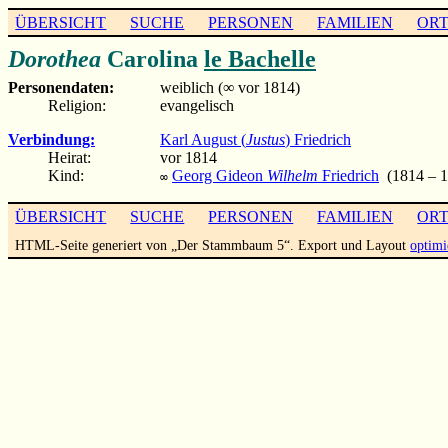
ÜBERSICHT
SUCHE
PERSONEN
FAMILIEN
OR
Dorothea
Carolina
le Bachelle
Personendaten:
weiblich (∞ vor 1814)
Religion:
evangelisch
Verbindung:
Karl August (
Justus
) Friedrich
Heirat:
vor 1814
Kind:
Georg Gideon
Wilhelm
Friedrich
(1814 – 1
∞
ÜBERSICHT
SUCHE
PERSONEN
FAMILIEN
OR
HTML-Seite generiert von „Der Stammbaum 5“. Export und Layout
optimi