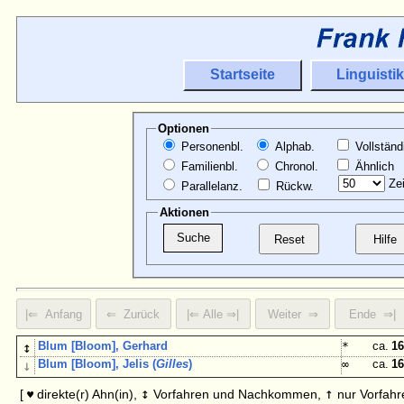
Startseite
Linguistik
Optionen
Personenbl.
Alphab.
Vollständ
Familienbl.
Chronol.
Ähnlich
Zei
Parallelanz.
Rückw.
Aktionen
↕
Blum [Bloom], Gerhard
*
ca.
16
↓
Blum [Bloom], Jelis (
Gilles
)
∞
ca.
16
↕
↑
[
direkte(r) Ahn(in),
Vorfahren und Nachkommen,
nur Vorfahr
♥